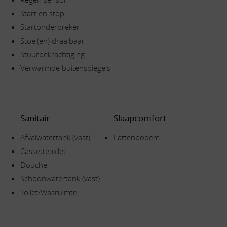
Start en stop
Startonderbreker
Stoel(en) draaibaar
Stuurbekrachtiging
Verwarmde buitenspiegels
Sanitair
Slaapcomfort
Afvalwatertank (vast)
Lattenbodem
Cassettetoilet
Douche
Schoonwatertank (vast)
Toilet/Wasruimte