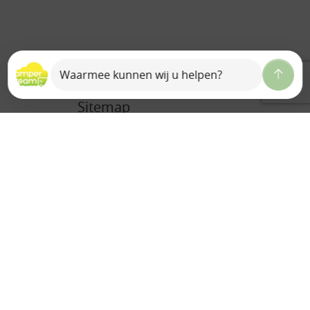
Sitemap
Home
Over ons
Ons team
Camperdream B.V.
Bedrijfsreportage
Historie
Auto Valk
Contact
Vacature(s)
Verhuur