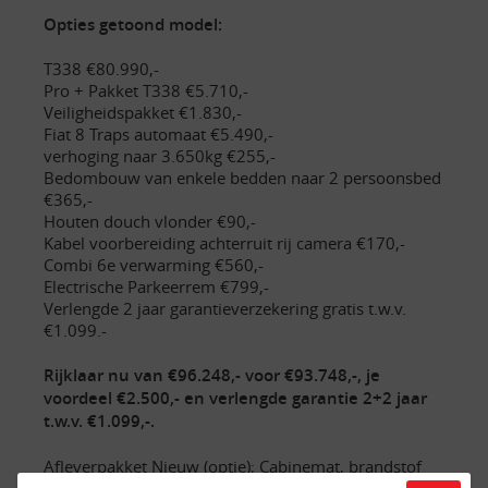
Opties getoond model:
T338 €80.990,-
Pro + Pakket T338 €5.710,-
Veiligheidspakket €1.830,-
Fiat 8 Traps automaat €5.490,-
verhoging naar 3.650kg €255,-
Bedombouw van enkele bedden naar 2 persoonsbed
€365,-
Houten douch vlonder €90,-
Kabel voorbereiding achterruit rij camera €170,-
Combi 6e verwarming €560,-
Electrische Parkeerrem €799,-
Verlengde 2 jaar garantieverzekering gratis t.w.v.
€1.099.-
Rijklaar nu van €96.248,- voor €93.748,-, je
voordeel €2.500,- en verlengde garantie 2+2 jaar
t.w.v. €1.099,-.
Afleverpakket Nieuw (optie); Cabinemat, brandstof