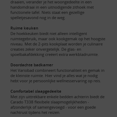
draaien, verander je het woongedeelte in een
handomdraai in een uitnodigende zithoek met
functionele tafel. Niets staat een gezellige
spelletjesavond nog in de weg.
Ruime keuken
De hoekkeuken biedt niet alleen intelligent
ruimtegebruik, maar ook kookgemak op het hoogste
niveau. Met de 2-pits kookplaat worden je culinaire
creaties zeker onvergetelijk. De glas- en
spoelbakafdekking creëert extra werkbladruimte.
Doordachte badkamer
Het Variobad combineert functionaliteit en gemak in
de kleinste ruimte. Hier vind je alles wat je nodig
hebt voor je persoonlijke wellnesservaring op reis.
Comfortabel slaapgedeelte
Met zijn uittrekbare enkele bedden achterin biedt de
Carado T338 flexibele slaapmogelijkheden -
afzonderlijk of samengevoegd - voor een goede
nachtrust tijdens het reizen.