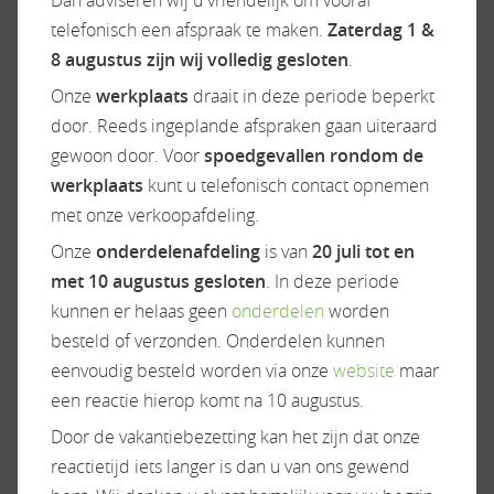
camperverhuur, huurcamper
telefonisch een afspraak te maken.
Zaterdag 1 &
8 augustus zijn wij volledig gesloten
.
Bij ons staat SERVICE in hoofdletters geschreven.
De showroomprijs is rijklaar zonder bijkomende
Onze
werkplaats
draait in deze periode beperkt
kosten en inclusief bovaggarantie tenzij anders
door. Reeds ingeplande afspraken gaan uiteraard
vermeld. Zie onze website WWW.CAMPERDREAM.NL
voor meer info. Wij zijn officieel Rapido, Dreamer &
gewoon door. Voor
spoedgevallen rondom de
Carado (made by Hymer) dealer.
werkplaats
kunt u telefonisch contact opnemen
met onze verkoopafdeling.
ACCESSOIRES
Onze
onderdelenafdeling
is van
20 juli tot en
met 10 augustus gesloten
. In deze periode
kunnen er helaas geen
onderdelen
worden
Exterieur/Interieur
Keuken
besteld of verzonden. Onderdelen kunnen
eenvoudig besteld worden via onze
website
maar
Bagageruimte
Boiler
een reactie hierop komt na 10 augustus.
Buitenlamp
Gascomfoor
Door de vakantiebezetting kan het zijn dat onze
Combicassettes
Koelkast
reactietijd iets langer is dan u van ons gewend
Dakluik