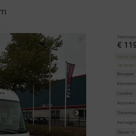
 m
Verkooppr
€ 119
Betaal p
Verzeker 
Bouwjaar
Kilometer
Conditie
Automerk
Transmiss
Vermogen
Datum 1e 