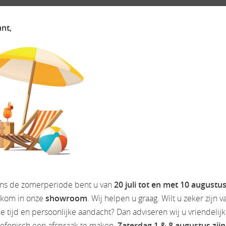
ant,
ens de zomerperiode bent u van
20 juli tot en met 10 augustu
inclusief bovaggarantie. Zie onze website WWW.CAMPERDREAM.NL v
lkom in onze
showroom
. Wij helpen u graag. Wilt u zeker zijn v
 tijd en persoonlijke aandacht? Dan adviseren wij u vriendelij
een rechten worden ontleend.
lefonisch een afspraak te maken.
Zaterdag 1 & 8 augustus zijn