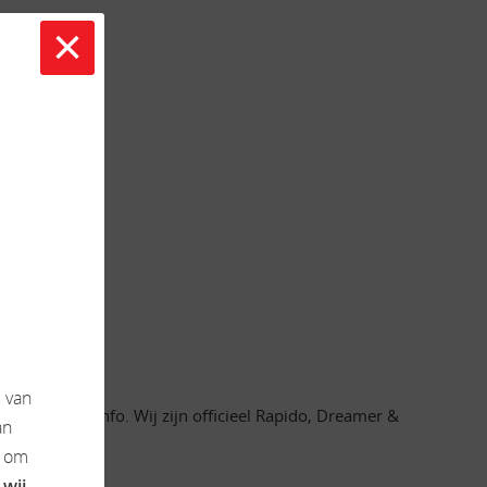
×
s
van
oor meer info. Wij zijn officieel Rapido, Dreamer &
an
k om
 wij