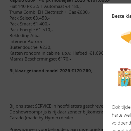
Rapido 850F 140 pk modeljaar 2026 €107.000,-
Fiat 140 Pk 3,5 T Automaat €4.180,-
Truma Combi ÊH Electrisch + Gas €630,-
Beste kl
Pack Select €3.450,-
Pack Smart €1.400,-
Pack Energie €1.510,-
Bekleding Alba
Interieur Aurora
Buitendouche €230,-
Kasten rondom in cabine i.p.v. Hefbed €1.690,-
Matras Beschermingset €170,-
Rijklaar getoond model 2026 €120.260,-
Bij ons staat SERVICE in hoofdletters geschreven.
Ook tijd
De showroomprijs is rijklaar zonder bijkomende kosten en 
harte we
Carado (made by Hymer) dealer.
voldoende
Prijswijzingen voorbehouden, aan deze prijskaart kunnen g
vooraf te