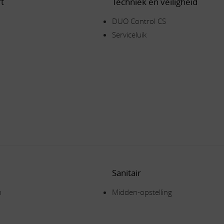
t
Techniek en veiligheid
DUO Control CS
Serviceluik
Sanitair
n
Midden-opstelling