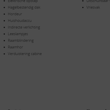
Elektrische opstap
Uitschuifbaar
Hagelbestendig dak
Vriesvak
Hordeur
Huishoudaccu
Indirecte verlichting
Leeslampjes
Raamblindering
Raamhor
Verduistering cabine