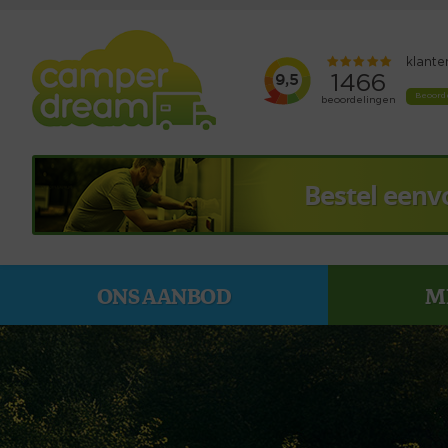
Bestel eenv
ONS AANBOD
M