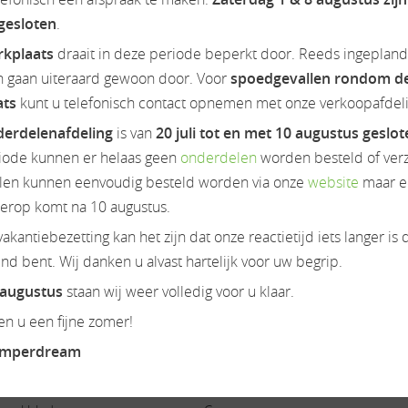
es.
 gesloten
.
amper, weinsberg, twin, carado, half integraal, hymer, frankia, ho
rkplaats
draait in deze periode beperkt door. Reeds ingeplan
lobebus, 2 win, camper, wohnmobil, euramobil, fiat, vakantie, 
n gaan uiteraard gewoon door. Voor
spoedgevallen rondom d
ats
kunt u telefonisch contact opnemen met onze verkoopafdeli
nclusief bovaggarantie tenzij anders vermeld. Zie onze website
erdelenafdeling
is van
20 juli tot en met 10 augustus geslo
iode kunnen er helaas geen
onderdelen
worden besteld of ver
en kunnen eenvoudig besteld worden via onze
website
maar e
ierop komt na 10 augustus.
akantiebezetting kan het zijn dat onze reactietijd iets langer is 
d bent. Wij danken u alvast hartelijk voor uw begrip.
Onderstel/cabine
 augustus
staan wij weer volledig voor u klaar.
Achteruitrijcamera
n u een fijne zomer!
Airbag(s)
amperdream
Airco op motor
Audioinstallatie