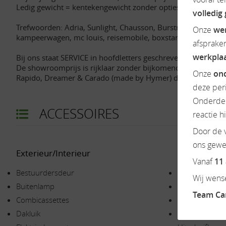
Ledig gewicht = kentekengewicht zonder opties en accessoir
volledig
Trefwoorden: Adria, Sunlight, Chausson, Burstner, Possl, Busc
Onze
we
kampeerwagen, mc louis, reisemobile, boxstar, dethleffs, g
afsprake
werkpla
Bij ons staat SERVICE in hoofdletters geschreven.
De showroomprijs is rijklaar zonder bijkomende kosten en i
Onze
ond
Rapido, Dreamer & Carado (made by Hymer) dealer.
deze per
Onderdel
ACCESSOIRES
reactie h
Door de v
ons gewen
Exterieur/Interieur
Keuken
Vanaf
11
Bestuurdersdeur
Afzuigkap
Wij wense
Buitenlamp
Boiler
Team C
Combicassettes
Gascomfoor
Dakluik
Koelkast