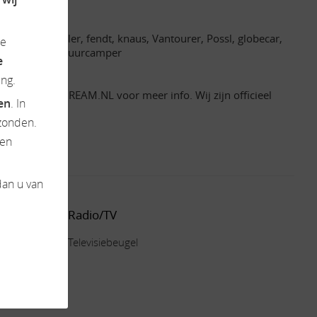
bby, lmc, roller, fendt, knaus, Vantourer, Possl, globecar,
de
camperverhuur, huurcamper
e
ng.
 WWW.CAMPERDREAM.NL voor meer info. Wij zijn officieel
ten
. In
zonden.
en
dan u van
Radio/TV
Televisiebeugel