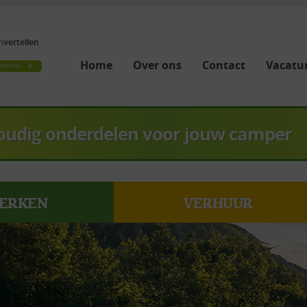
Home
Over ons
Contact
Vacatur
oudig onderdelen voor jouw camper
ERKEN
VERHUUR