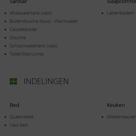
Sanitair
Slaapcomfor
Afvalwatertank (vast)
Lattenbodem
Buitendouche Koud - Warmwater
Cassettetoilet
Douche
Schoonwatertank (vast)
Toilet/Wasruimte
INDELINGEN
Bed
Keuken
Queensbed
Middenkeuke
Vast bed