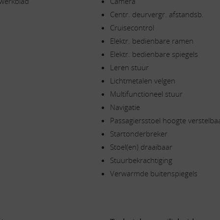
 werkblad
Camera
Centr. deurvergr. afstandsb.
Cruisecontrol
Elektr. bedienbare ramen
Elektr. bedienbare spiegels
Leren stuur
Lichtmetalen velgen
Multifunctioneel stuur
Navigatie
Passagiersstoel hoogte verstelba
Startonderbreker
Stoel(en) draaibaar
Stuurbekrachtiging
Verwarmde buitenspiegels