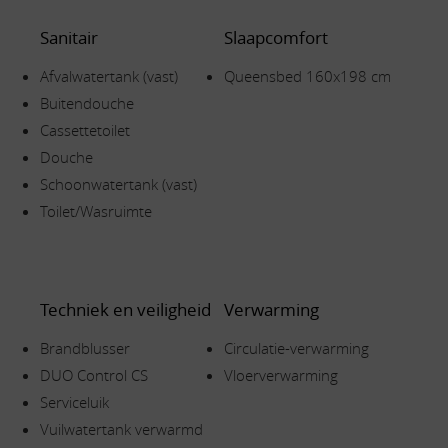
Sanitair
Slaapcomfort
Afvalwatertank (vast)
Queensbed 160x198 cm
Buitendouche
Cassettetoilet
Douche
Schoonwatertank (vast)
Toilet/Wasruimte
Techniek en veiligheid
Verwarming
Brandblusser
Circulatie-verwarming
DUO Control CS
Vloerverwarming
Serviceluik
Vuilwatertank verwarmd