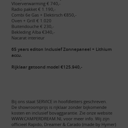
Vloerverwarming € 740,-
Radio pakket € 1.190,-
Combi 6e Gas + Elektirsch €850,-
Oven + Grill € 1.020
Buitendouche € 230,-
Bekleding Alba €340,-
Nacarat interieur
65 years editon Inclusief Zonnepaneel + Lithium
accu.
Rijklaar getoond model €125.940,-
Bij ons staat SERVICE in hoofdletters geschreven.
De showroomprijs is rijklaar zonder bijkomende
kosten en inclusief bovaggarantie. Zie onze website
WWW.CAMPERDREAM.NL voor meer info. Wij zijn
officieel Rapido, Dreamer & Carado (made by Hymer)