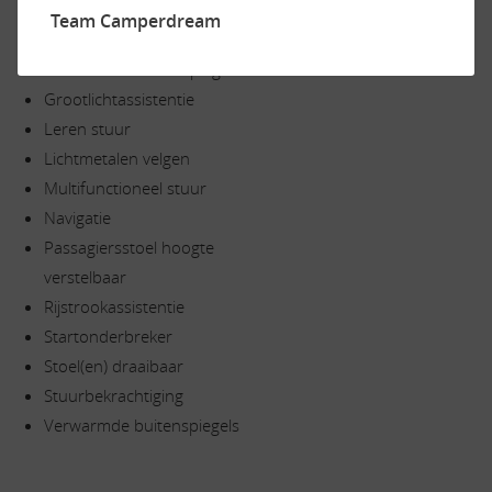
Cruisecontrol
Team Camperdream
Elektr. bedienbare ramen
Elektr. bedienbare spiegels
Grootlichtassistentie
Leren stuur
Lichtmetalen velgen
Multifunctioneel stuur
Navigatie
Passagiersstoel hoogte
verstelbaar
Rijstrookassistentie
Startonderbreker
Stoel(en) draaibaar
Stuurbekrachtiging
Verwarmde buitenspiegels