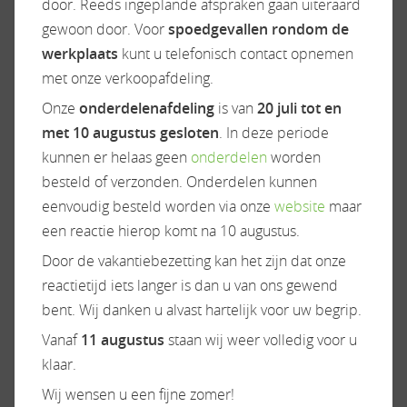
door. Reeds ingeplande afspraken gaan uiteraard
Panoramadak
gewoon door. Voor
spoedgevallen rondom de
Raamhor
werkplaats
kunt u telefonisch contact opnemen
Verduistering cabine
met onze verkoopafdeling.
Onze
onderdelenafdeling
is van
20 juli tot en
met 10 augustus gesloten
. In deze periode
kunnen er helaas geen
onderdelen
worden
Onderstel/cabine
Radio/TV
besteld of verzonden. Onderdelen kunnen
Adaptive Cruise Control
Televisiebeugel
eenvoudig besteld worden via onze
website
maar
Airbag(s)
een reactie hierop komt na 10 augustus.
Airco op motor
Door de vakantiebezetting kan het zijn dat onze
Audioinstallatie
reactietijd iets langer is dan u van ons gewend
Bestuurdersstoel hoogte
bent. Wij danken u alvast hartelijk voor uw begrip.
verstelbaar
Vanaf
11 augustus
staan wij weer volledig voor u
Camera
klaar.
Centr. deurvergr.
afstandsb.
Wij wensen u een fijne zomer!