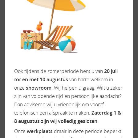
ACCESSOIRES
Exterieur/Interieur
Keuken
Bestuurdersdeur
Afzuigkap
Buitenlamp
Boiler
Combicassettes
Gascomfoor
Dakluik
Koelkast
Ook tijdens de zomerperiode bent u van
20 juli
Dakluik groot
Ladekast
tot en met 10 augustus
van harte welkom in
Garage
Oven
onze
showroom
. Wij helpen u graag. Wilt u zeker
Garage achter
Vriesvak
zijn van voldoende tijd en persoonlijke aandacht?
Hagelbestendig dak
Dan adviseren wij u vriendelijk om vooraf
Hordeur
telefonisch een afspraak te maken.
Zaterdag 1 &
Huishoudaccu
8 augustus zijn wij volledig gesloten
.
Indirecte verlichting
Onze
werkplaats
draait in deze periode beperkt
Leeslampjes