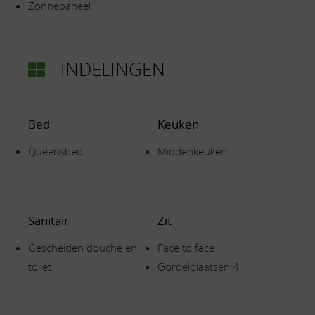
Zonnepaneel
INDELINGEN
Bed
Keuken
Queensbed
Middenkeuken
Sanitair
Zit
Gescheiden douche en
Face to face
toilet
Gordelplaatsen 4