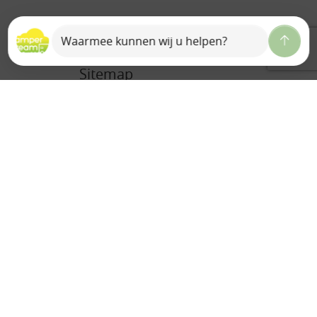
Sitemap
Home
Over ons
Ons team
Camperdream B.V.
Bedrijfsreportage
Historie
Auto Valk
Contact
Vacature(s)
Verhuur
Camper verhuur