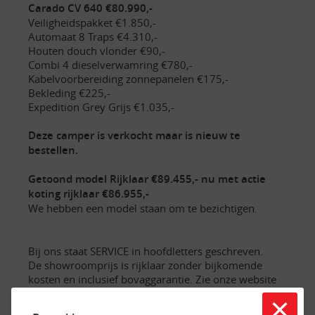
Carado CV 640 €80.990,-
Veiligheidspakket €1.850,-
Automaat 8 Traps €4.310,-
Houten douch vlonder €90,-
Combi 4 dieselverwamring €780,-
Kabelvoorbereiding zonnepanelen €175,-
Bekleding €225,-
Expedition Grey Grijs €1.035,-
Deze camper is verkocht maar is nieuw te
bestellen.
Getoond model Rijklaar €89.455,- nu met actie
koting rijklaar €86.955,-
We hebben een model staan om te bezichtigen.
Bij ons staat SERVICE in hoofdletters geschreven.
De showroomprijs is rijklaar zonder bijkomende
kosten en inclusief bovaggarantie. Zie onze website
WWW.CAMPERDREAM.NL voor meer info. Wij zijn
×
officieel Rapido, Dreamer & Carado (made by Hymer)