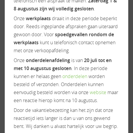
telefonisch een afspraak te maken.
Zaterdag 1 &
ACCESSOIRES
8 augustus zijn wij volledig gesloten
.
Onze
werkplaats
draait in deze periode beperkt
door. Reeds ingeplande afspraken gaan uiteraard
Exterieur/Interieur
Keuken
gewoon door. Voor
spoedgevallen rondom de
werkplaats
kunt u telefonisch contact opnemen
Dakluik
Boiler
met onze verkoopafdeling.
Dakluik groot
Gascomfoor
Onze
onderdelenafdeling
is van
20 juli tot en
Elektrische opstap
Koelkast
met 10 augustus gesloten
. In deze periode
Hordeur
kunnen er helaas geen
onderdelen
worden
Huishoudaccu
besteld of verzonden. Onderdelen kunnen
Leeslampjes
eenvoudig besteld worden via onze
website
maar
Luifel
een reactie hierop komt na 10 augustus.
Panoramadak
Raamhor
Door de vakantiebezetting kan het zijn dat onze
Verduistering cabine
reactietijd iets langer is dan u van ons gewend
bent. Wij danken u alvast hartelijk voor uw begrip.