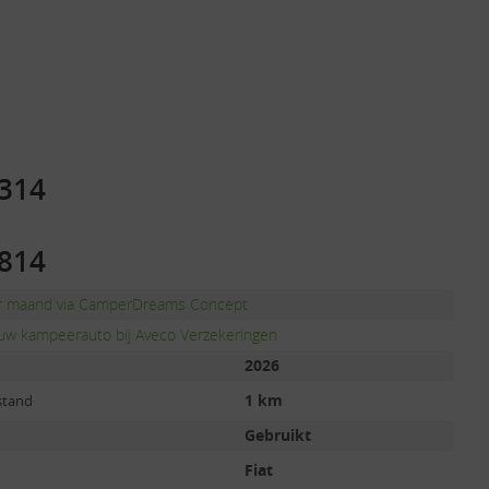
.314
.814
er maand via CamperDreams Concept
uw kampeerauto bij Aveco Verzekeringen
2026
1 km
stand
Gebruikt
Fiat