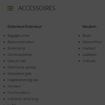
ACCESSOIRES
Exterieur/Interieur
Keuken
Bagageruimte
Boiler
Bestuurdersdeur
Gascomfoor
Buitenlamp
Koelkast
Combicassettes
Ladekast
Dakluik heki
Vriesvak
Elektrische opstap
Geïsoleerd glas
Hagelbestendig dak
Hordeur
Huishoudaccu
Indirecte verlichting