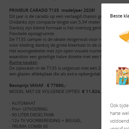
PRIMEUR CARADO T135 modeljaar 2026!
Beste kl
Dit jaar is de carado op een verlaagd chassis gezet, MET M
Ondanks zijn compacte lengte van 5,94 meter biedt de halfin
Dankzij zijn kleine formaat is het voertuig gemakkelijk te 
Flexibele opslagruimte
De T135 camper is de ideale reisgenoot voor reizigers die ve
voor kleding dankzij de grote kleerkast in de camper. mET
Het woongedeelte met zijn open visuele ruimte zorgt voor 
waardoor een gezellige halve dinette met een functionele taf
Ruime keuken
De zijkeuken in de T135 is uitgerust met een 2-pits kookpl
een glazen afdekplaat die als extra opbergvlak dient.
Basisprijs VANAF € 77690,-
MODEL MET DE VOLGENDE OPTIES
€ 11.624,-
ZIE BIJLAG
- AUTOMAAT
Ook tijd
- Pro+ UITVOERING
harte we
- 90 LITER DIESELTANK
- 12v TV VOORBEREIDING + BEUGEL
voldoende
- TRUMA COMBI 6E
vooraf te