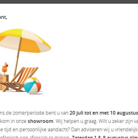
ant,
OGELIJKHEID VAN HEFBED, dit komt al zijn eigenschappen ten goed
tegrale T135 op een Fiat Ducato-onderstel plaats aan maximaal 4 
manoeuvreren in de stad en biedt het toch voldoende ruimte voor e
el bagage mee willen nemen. Met de garage achterin en de vele bo
een aangenaam gevoel. De bestuurders- en voorpassagiersstoel k
el ontstaat.
aat met ontsteking. Al het nodige keukengerei kan worden opgebor
E WEBSITE WWW.CAMPERDREAM.NL
ens de zomerperiode bent u van
20 juli tot en met 10 augustu
lkom in onze
showroom
. Wij helpen u graag. Wilt u zeker zijn v
 tijd en persoonlijke aandacht? Dan adviseren wij u vriendelij
lefonisch een afspraak te maken.
Zaterdag 1 & 8 augustus zijn