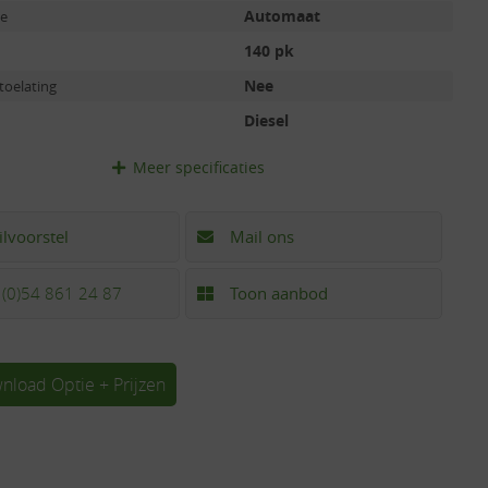
Automaat
ie
140 pk
Nee
toelating
Diesel
Meer
specificaties
ilvoorstel
Mail ons
 (0)54 861 24 87
Toon aanbod
nload Optie + Prijzen