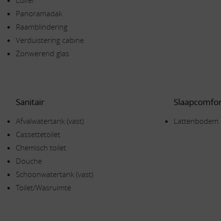
Luifel
Panoramadak
Raamblindering
Verduistering cabine
Zonwerend glas
Sanitair
Slaapcomfor
Afvalwatertank (vast)
Lattenbodem
Cassettetoilet
Chemisch toilet
Douche
Schoonwatertank (vast)
Toilet/Wasruimte