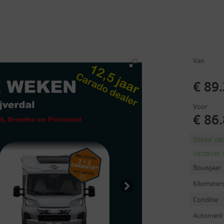
Van
€ 89
Voor
€ 86
Betaal p
Verzeker 
Bouwjaar
Kilometer
Conditie
Automerk