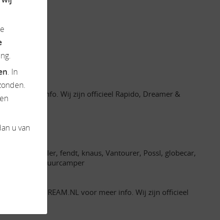
de
e
ng.
ten
. In
zonden.
oor meer info. Wij zijn officieel Rapido, Dreamer &
en
dan u van
bby, lmc, roller, fendt, knaus, Vantourer, Possl, globecar,
camperverhuur, huurcamper
 WWW.CAMPERDREAM.NL voor meer info. Wij zijn officieel