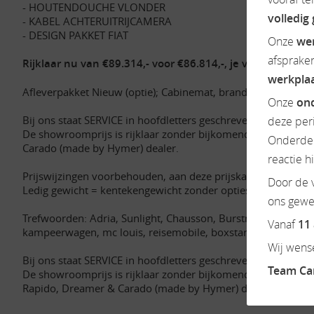
- HOUTENDOUCHE VLONDER
volledig
- KABEL ACHTERUITRIJCAMERA
- DESIGN PAKKET FIAT
Onze
we
afsprake
Rijklaar nu van €89.314,- voor €86.814,-, je voordeel €2.50
werkpla
Afleverpakket Nieuw (optie); Cabinemat, brandstof €75,-, 
Onze
ond
Bij ons staat SERVICE in hoofdletters geschreven.
deze per
De showroomprijs is rijklaar zonder bijkomende kosten en 
Onderdel
Carado (made by Hymer) dealer.
reactie h
Prijswijzingen voorbehouden, aan deze prijskaart kunnen g
Door de v
Ledig gewicht = kentekengewicht zonder opties en accessoir
ons gewen
Trefwoorden: Adria, Sunlight, Chausson, Burstner, Possl, Busc
Vanaf
11
kampeerwagen, mc louis, reisemobile, boxstar, dethleffs, g
Wij wense
Bij ons staat SERVICE in hoofdletters geschreven.
Team C
De showroomprijs is rijklaar zonder bijkomende kosten en i
Rapido, Dreamer & Carado (made by Hymer) dealer.