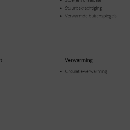
Stoel(en) draaibaar
Stuurbekrachtiging
Verwarmde buitenspiegels
t
Verwarming
Circulatie-verwarming