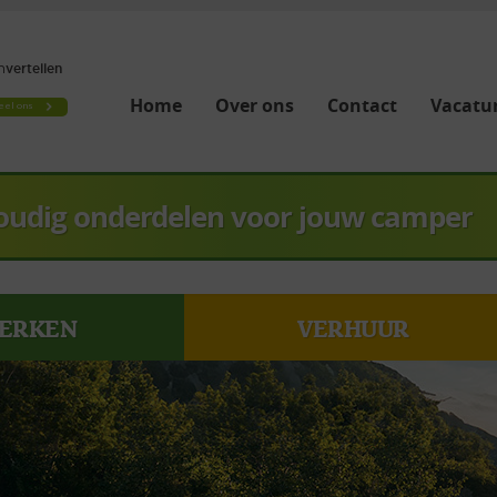
Home
Over ons
Contact
Vacatur
oudig onderdelen voor jouw camper
ERKEN
VERHUUR