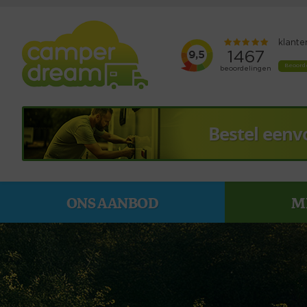
Bestel eenv
ONS AANBOD
M