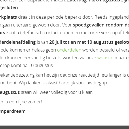
 gesloten
.
rkplaats
draait in deze periode beperkt door. Reeds ingeplan
n gaan uiteraard gewoon door. Voor
spoedgevallen rondom d
0,- en verlengde garantie 2+2 jaar t.w.v. €1.099,-.
ats
kunt u telefonisch contact opnemen met onze verkoopafdeli
Luxe kentekenplaten, gevarendriehoek, verbandtrommel €250,-
erdelenafdeling
is van
20 juli tot en met 10 augustus geslo
iode kunnen er helaas geen
onderdelen
worden besteld of ver
inclusief bovaggarantie. Zie onze website WWW.CAMPERDREAM.NL v
en kunnen eenvoudig besteld worden via onze
website
maar e
ierop komt na 10 augustus.
een rechten worden ontleend.
akantiebezetting kan het zijn dat onze reactietijd iets langer is 
es.
d bent. Wij danken u alvast hartelijk voor uw begrip.
amper, weinsberg, twin, carado, half integraal, hymer, frankia, ho
 augustus
staan wij weer volledig voor u klaar.
lobebus, 2 win, camper, wohnmobil, euramobil, fiat, vakantie, 
n u een fijne zomer!
amperdream
nclusief bovaggarantie tenzij anders vermeld. Zie onze website