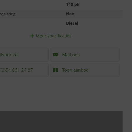
140 pk
Nee
toelating
Diesel
Meer
specificaties
ilvoorstel
Mail ons
 (0)54 861 24 87
Toon aanbod