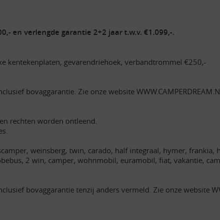
0,- en verlengde garantie 2+2 jaar t.w.v. €1.099,-.
Luxe kentekenplaten, gevarendriehoek, verbandtrommel €250,-
inclusief bovaggarantie. Zie onze website WWW.CAMPERDREAM.NL v
een rechten worden ontleend.
es.
amper, weinsberg, twin, carado, half integraal, hymer, frankia, ho
lobebus, 2 win, camper, wohnmobil, euramobil, fiat, vakantie, 
nclusief bovaggarantie tenzij anders vermeld. Zie onze website