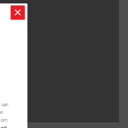
×
s
van
an
k om
 wij