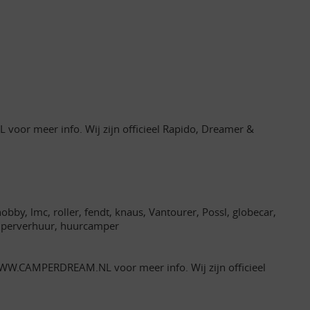
oor meer info. Wij zijn officieel Rapido, Dreamer &
bby, lmc, roller, fendt, knaus, Vantourer, Possl, globecar,
camperverhuur, huurcamper
 WWW.CAMPERDREAM.NL voor meer info. Wij zijn officieel