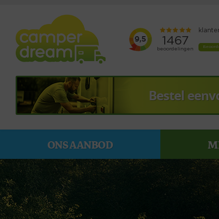
Bestel eenv
ONS AANBOD
M