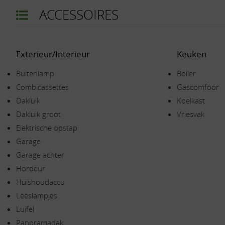
ACCESSOIRES
Exterieur/Interieur
Keuken
Buitenlamp
Boiler
Combicassettes
Gascomfoor
Dakluik
Koelkast
Dakluik groot
Vriesvak
Elektrische opstap
Garage
Garage achter
Hordeur
Huishoudaccu
Leeslampjes
Luifel
Panoramadak