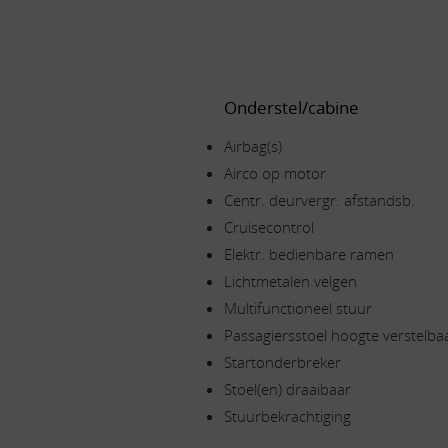
Onderstel/cabine
Airbag(s)
Airco op motor
Centr. deurvergr. afstandsb.
Cruisecontrol
Elektr. bedienbare ramen
Lichtmetalen velgen
Multifunctioneel stuur
Passagiersstoel hoogte verstelba
Startonderbreker
Stoel(en) draaibaar
Stuurbekrachtiging