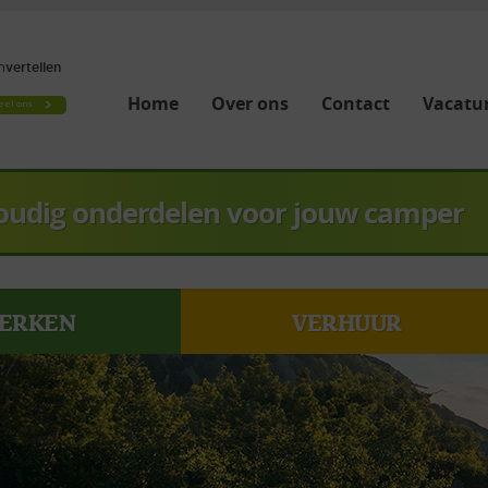
Home
Over ons
Contact
Vacatur
oudig onderdelen voor jouw camper
ERKEN
VERHUUR