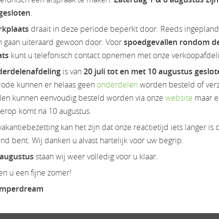
 gesloten
.
rkplaats
draait in deze periode beperkt door. Reeds ingeplan
n gaan uiteraard gewoon door. Voor
spoedgevallen rondom d
aliteit. Met een breedte van slechts 214 cm trotseert hij moeit
ats
kunt u telefonisch contact opnemen met onze verkoopafdeli
 een duidelijke zichtlijn. Het Clever-Lift (optie) bed creëert ex
erdelenafdeling
is van
20 juli tot en met 10 augustus geslo
an de ruimte en geschikt voor dagelijks gebruik maken de V347 d
iode kunnen er helaas geen
onderdelen
worden besteld of ver
en kunnen eenvoudig besteld worden via onze
website
maar e
,00
ZIE BIJLAGE WEBSITE WWW.CAMPERDREAM.NL
ierop komt na 10 augustus.
akantiebezetting kan het zijn dat onze reactietijd iets langer is 
d bent. Wij danken u alvast hartelijk voor uw begrip.
 augustus
staan wij weer volledig voor u klaar.
n u een fijne zomer!
amperdream