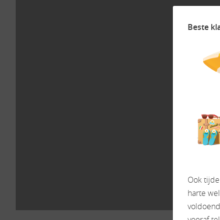
Beste kl
Ook tijd
harte we
voldoende
vooraf te