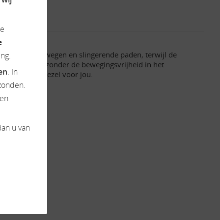
de
e
eloos smalle wegen en slingerende paden, terwijl de
ng.
tra slaapruimte zonder de bewegingsvrijheid in het
ten
. In
e ideale metgezel voor jou.
zonden.
en
dan u van