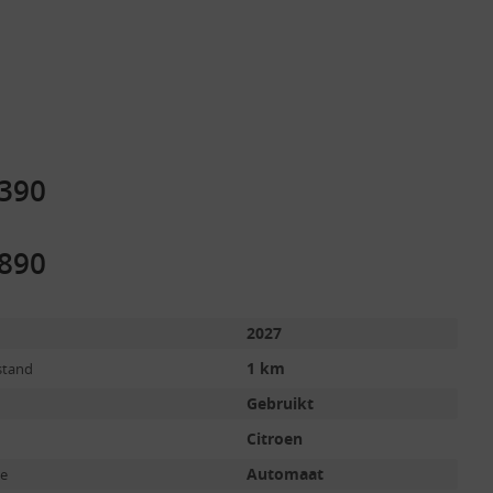
.390
.890
2027
1 km
stand
Gebruikt
Citroen
Automaat
ie