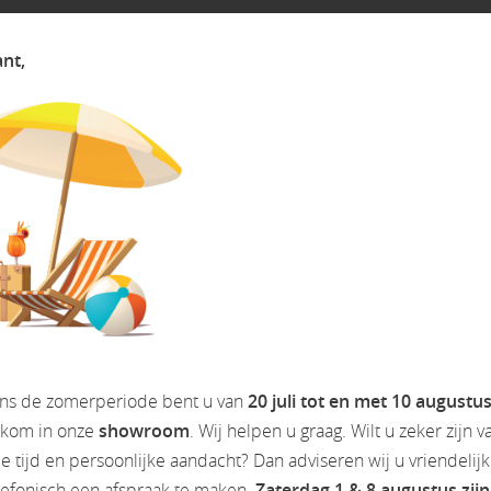
ant,
ens de zomerperiode bent u van
20 juli tot en met 10 augustu
lkom in onze
showroom
. Wij helpen u graag. Wilt u zeker zijn v
 tijd en persoonlijke aandacht? Dan adviseren wij u vriendelij
lefonisch een afspraak te maken.
Zaterdag 1 & 8 augustus zijn