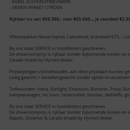
- KABEL ACHTERUITRIJCAMERA
- DESIGN PAKKET CITROEN
Rijklaar nu van €88.390,- voor €85.890,-, je voordeel €2.50
Afleverpakket Nieuw (optie); Cabinemat, brandstof €75,-, 
Bij ons staat SERVICE in hoofdletters geschreven.
De showroomprijs is rijklaar zonder bijkomende kosten en 
Carado (made by Hymer) dealer.
Prijswijzingen voorbehouden, aan deze prijskaart kunnen g
Ledig gewicht = kentekengewicht zonder opties en accessoir
Trefwoorden: Adria, Sunlight, Chausson, Burstner, Possl, Busc
kampeerwagen, mc louis, reisemobile, boxstar, dethleffs, g
Bij ons staat SERVICE in hoofdletters geschreven.
De showroomprijs is rijklaar zonder bijkomende kosten en i
Rapido, Dreamer & Carado (made by Hymer) dealer.