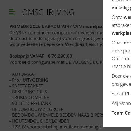
volledig
OMSCHRIJVING
Onze
we
afsprake
PRIMEUR 2026 CARADO V347 VAN modeljaar 2026!
De V347 combineert compacte afmetingen met slimme function
werkpla
doordachte indeling zorgt voor een groot gevoel van ruimte en
Onze
ond
woongedeelte te beperken. Wendbaarheid, flexibel gebruik v
deze per
Basisprijs VANAF € 76.290,00
Onderdel
Voorbeeld configuratie met DE VOLGENDE OPTIES
€ 12.099
reactie h
- AUTOMAAT
Door de v
- Pro+ UITVOERING
ons gewen
- SAFETY PAKKET
- BEKLEDING GRIJS
Vanaf
11
- TRUMA COMBI 6E
Wij wense
- 90 LIT. DIESELTANK
- BEDOMBOUW ZITGROEP
Team C
- BEDOMBOUW ENKELE BEDDEN NAA2 2 PERSOONSBED
- HOUTENDOUCHE VLONDER
- 12V TV voorbekabeling met flatscreenbeugel