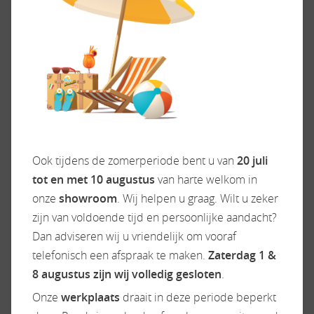
win, camper, wohnmobil, euramobil, fiat, vakantie,
camperverhuur, huurcamper
Bij ons staat SERVICE in hoofdletters geschreven.
De showroomprijs is rijklaar zonder bijkomende
kosten en inclusief bovaggarantie tenzij anders
vermeld. Zie onze website WWW.CAMPERDREAM.NL
voor meer info. Wij zijn officieel Rapido, Dreamer &
Carado (made by Hymer) dealer.
ACCESSOIRES
Ook tijdens de zomerperiode bent u van
20 juli
tot en met 10 augustus
van harte welkom in
onze
showroom
. Wij helpen u graag. Wilt u zeker
zijn van voldoende tijd en persoonlijke aandacht?
Exterieur/Interieur
Keuken
Dan adviseren wij u vriendelijk om vooraf
Buitenlamp
Boiler
telefonisch een afspraak te maken.
Zaterdag 1 &
Dakluik
Gascomfoor
8 augustus zijn wij volledig gesloten
.
Dakluik heki
Koelkast
Onze
werkplaats
draait in deze periode beperkt
Elektrische opstap
Ladekast