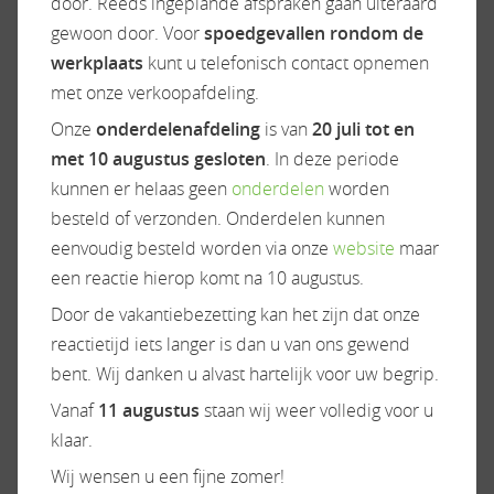
door. Reeds ingeplande afspraken gaan uiteraard
Garage achter
Vriesvak
gewoon door. Voor
spoedgevallen rondom de
Hagelbestendig dak
werkplaats
kunt u telefonisch contact opnemen
Hordeur
met onze verkoopafdeling.
Huishoudaccu
Onze
onderdelenafdeling
is van
20 juli tot en
Indirecte verlichting
met 10 augustus gesloten
. In deze periode
Leeslampjes
kunnen er helaas geen
onderdelen
worden
Luifel
besteld of verzonden. Onderdelen kunnen
Panoramadak
eenvoudig besteld worden via onze
website
maar
Verduistering cabine
een reactie hierop komt na 10 augustus.
Door de vakantiebezetting kan het zijn dat onze
reactietijd iets langer is dan u van ons gewend
Onderstel/cabine
Sanitair
bent. Wij danken u alvast hartelijk voor uw begrip.
Airbag(s)
Afvalwatertank (vast)
Vanaf
11 augustus
staan wij weer volledig voor u
Airco op motor
Cassettetoilet
klaar.
Cabine airco
Chemisch toilet
Wij wensen u een fijne zomer!
Centr. deurvergr.
Douche