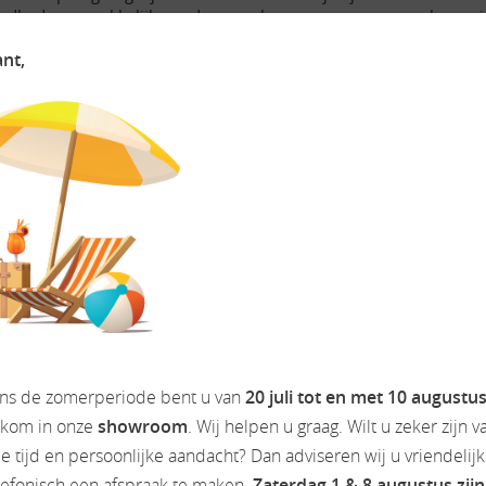
igdheden gemakkelijk worden opgeborgen voor een zorgeloze rei
veelzijdige ruimte om te ontspannen en gezellig samen te zijn tij
ant,
ats, voor extra comfort voor de reizigers.
aaltijden te bereiden tijdens je avonturen onderweg zonder af t
 genoeg ruimte om etenswaren vers en drankjes aangenaam koel te
GE WEBSITE WWW.CAMPERDREAM.NL
ens de zomerperiode bent u van
20 juli tot en met 10 augustu
lkom in onze
showroom
. Wij helpen u graag. Wilt u zeker zijn v
 tijd en persoonlijke aandacht? Dan adviseren wij u vriendelij
lefonisch een afspraak te maken.
Zaterdag 1 & 8 augustus zijn