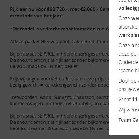
volledig
Rijklaar nu voor €98.720,-, met €2.000,- Carado-actiekortin
met einde van het jaar!
Onze
we
afsprake
*Dit model is verkocht maar komt een nieuwe binnen, Wel
werkpla
Afleverpakket Nieuw (optie); Cabinemat, brandstof €75,-, 
Onze
ond
deze per
Bij ons staat SERVICE in hoofdletters geschreven.
De showroomprijs is rijklaar zonder bijkomende kosten en 
Onderdel
Carado (made by Hymer) dealer.
reactie h
Prijswijzingen voorbehouden, aan deze prijskaart kunnen g
Door de v
Ledig gewicht = kentekengewicht zonder opties en accessoir
ons gewen
Trefwoorden: Adria, Sunlight, Chausson, Burstner, Possl, Busc
Vanaf
11
kampeerwagen, mc louis, reisemobile, boxstar, dethleffs, g
Wij wense
Bij ons staat SERVICE in hoofdletters geschreven.
Team C
De showroomprijs is rijklaar zonder bijkomende kosten en i
Rapido, Dreamer & Carado (made by Hymer) dealer.