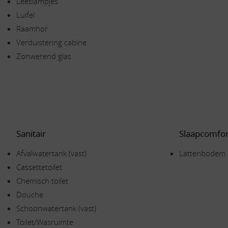
Leeslampjes
Luifel
Raamhor
Verduistering cabine
Zonwerend glas
Sanitair
Slaapcomfor
Afvalwatertank (vast)
Lattenbodem
Cassettetoilet
Chemisch toilet
Douche
Schoonwatertank (vast)
Toilet/Wasruimte