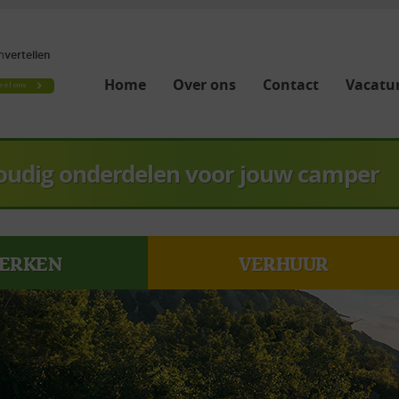
Home
Over ons
Contact
Vacatur
oudig onderdelen voor jouw camper
ERKEN
VERHUUR