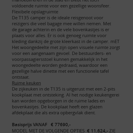
voldoende ruimte voor een gezellige woonsfeer.
Flexibele opslagruimte
De T135 camper is de ideale reisgenoot voor
reizigers die veel bagage mee willen nemen. Met
de garage achterin en de vele bovenkastjes is er
plaats voor alles. Er is ook genoeg ruimte voor
kleding dankzij de grote kleerkast in de camper. mET
Het woongedeelte met zijn open visuele ruimte zorgt
voor een aangenaam gevoel. De bestuurders- en
voorpassagiersstoel kunnen gemakkelijk in het
woongedeelte worden gedraaid, waardoor een
gezellige halve dinette met een functionele tafel
ontstaat.
Ruime keuken
De zijkeuken in de T135 is uitgerust met een 2-pits
kookplaat met ontsteking. Al het nodige keukengerei
kan worden opgeborgen in de ruime lades en
bovenkastjes. De kookplaat heeft een glazen
afdekplaat die als extra opbergvlak dient.
Basisprijs VANAF € 77690,-
MODEL MET DE VOLGENDE OPTIES
€ 11.624,-
ZIE