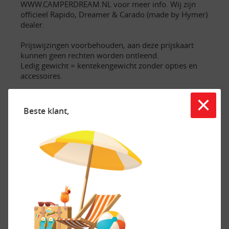
WWW.CAMPERDREAM.NL voor meer info. Wij zijn
officieel Rapido, Dreamer & Carado (made by Hymer)
dealer.
Prijswijzingen voorbehouden, aan deze prijskaart
kunnen geen rechten worden ontleend.
Ledig gewicht = kentekengewicht zonder opties en
accessoires.
Trefwoorden: Adria, Sunlight, Chausson, Burstner,
×
Possl, Buscamper, weinsberg, twin, carado, half
Beste klant,
integraal, hymer, frankia, hobby, lmc, roller, fendt,
knaus, Vantourer, Possl, globecar, kampeerwagen,
mc louis, reisemobile, boxstar, dethleffs, globebus, 2
win, camper, wohnmobil, euramobil, fiat, vakantie,
camperverhuur, huurcamper
Bij ons staat SERVICE in hoofdletters geschreven.
De showroomprijs is rijklaar zonder bijkomende
kosten en inclusief bovaggarantie tenzij anders
vermeld. Zie onze website WWW.CAMPERDREAM.NL
voor meer info. Wij zijn officieel Rapido, Dreamer &