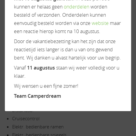
Indirecte verlichting
kunnen er helaas geen
onderdelen
worden
Luifel
besteld of verzonden. Onderdelen kunnen
Panoramadak
eenvoudig besteld worden via onze
website
maar
Raamblindering
een reactie hierop komt na 10 augustus.
Verduistering cabine
Door de vakantiebezetting kan het zijn dat onze
Zonwerend glas
reactietijd iets langer is dan u van ons gewend
bent. Wij danken u alvast hartelijk voor uw begrip.
Vanaf
11 augustus
staan wij weer volledig voor u
Onderstel/cabine
Radio/TV
klaar.
Wij wensen u een fijne zomer!
Airbag(s)
Televisiebeugel
Airco op motor
Team Camperdream
Centr. deurvergr.
afstandsb.
Cruisecontrol
Elektr. bedienbare ramen
Elektr. bedienbare spiegels