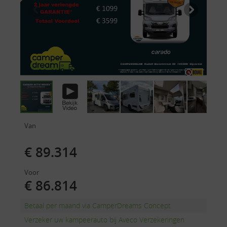
Van
€ 89.314
Voor
€ 86.814
Betaal per maand via CamperDreams Concept
Verzeker uw kampeerauto bij Aveco Verzekeringen