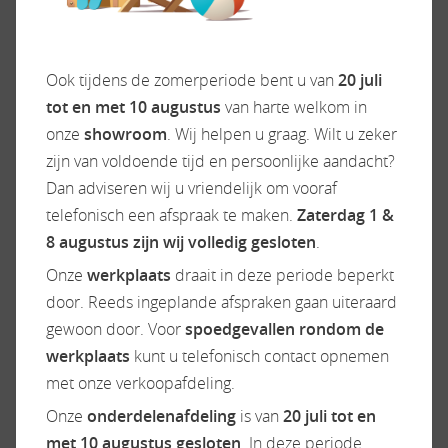
Carado (made by Hymer) dealer.
ACCESSOIRES
Ook tijdens de zomerperiode bent u van
20 juli
tot en met 10 augustus
van harte welkom in
onze
showroom
. Wij helpen u graag. Wilt u zeker
Exterieur/Interieur
Keuken
zijn van voldoende tijd en persoonlijke aandacht?
Dan adviseren wij u vriendelijk om vooraf
Bagageruimte
Boiler
telefonisch een afspraak te maken.
Zaterdag 1 &
Bestuurdersdeur
Gascomfoor
8 augustus zijn wij volledig gesloten
.
Buitenlamp
Koelkast
Combicassettes
Ladekast
Onze
werkplaats
draait in deze periode beperkt
Dakluik heki
Vriesvak
door. Reeds ingeplande afspraken gaan uiteraard
Elektrische opstap
gewoon door. Voor
spoedgevallen rondom de
Geïsoleerd glas
werkplaats
kunt u telefonisch contact opnemen
Hagelbestendig dak
met onze verkoopafdeling.
Hordeur
Onze
onderdelenafdeling
is van
20 juli tot en
Huishoudaccu
met 10 augustus gesloten
. In deze periode