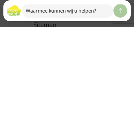
Sitemap
Home
Over ons
Ons team
Camperdream B.V.
Bedrijfsreportage
Historie
Auto Valk
Contact
Vacature(s)
Verhuur
Camper verhuur
Caravan verhuur