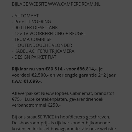
BIJLAGE WEBSITE WWW.CAMPERDREAM.NL
- AUTOMAAT
- Pro+ UITVOERING
- 90 LITER DIESELTANK
- 12v TV VOORBEREIDING + BEUGEL
- TRUMA COMBI 6E
- HOUTENDOUCHE VLONDER
- KABEL ACHTERUITRIJCAMERA
- DESIGN PAKKET FIAT
Rijklaar nu van €89.314,- voor €86.814,-, je
voordeel €2.500,- en verlengde garantie 2+2 jaar
t.w.v. €1.099,-.
Afleverpakket Nieuw (optie); Cabinemat, brandstof
€75,-, Luxe kentekenplaten, gevarendriehoek,
verbandtrommel €250,-
Bij ons staat SERVICE in hoofdletters geschreven.
De showroomprijs is rijklaar zonder bijkomende
kosten en inclusief bovaggarantie. Zie onze website