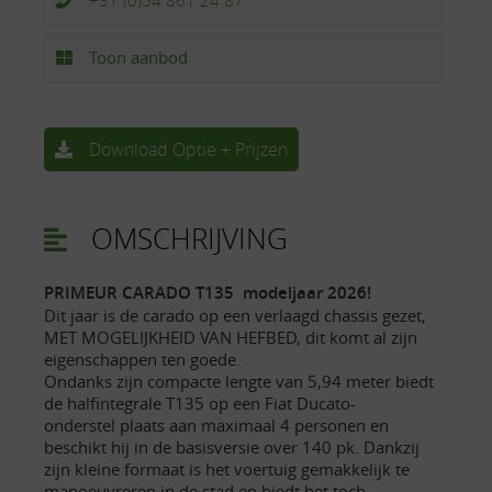
+31 (0)54 861 24 87
Toon aanbod
Download Optie + Prijzen
OMSCHRIJVING
PRIMEUR CARADO T135 modeljaar 2026!
Dit jaar is de carado op een verlaagd chassis gezet,
MET MOGELIJKHEID VAN HEFBED, dit komt al zijn
eigenschappen ten goede.
Ondanks zijn compacte lengte van 5,94 meter biedt
de halfintegrale T135 op een Fiat Ducato-
onderstel plaats aan maximaal 4 personen en
beschikt hij in de basisversie over 140 pk. Dankzij
zijn kleine formaat is het voertuig gemakkelijk te
manoeuvreren in de stad en biedt het toch