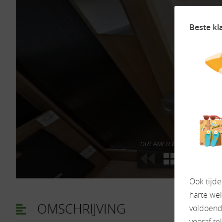
Beste kl
Ook tijd
harte we
OMSCHRIJVING
voldoende
vooraf te