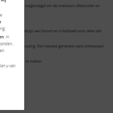
in hout zijn toegevoegd om de interieurs sfeervoller en
de
e
ng.
ionaliteit en welzijn aan boord en is bedoeld voor allen die
ten
. In
zonden.
verbeterde uitrusting. Een nieuwe generatie vans ontworpen
en
sereen mogelijk te maken.
dan u van