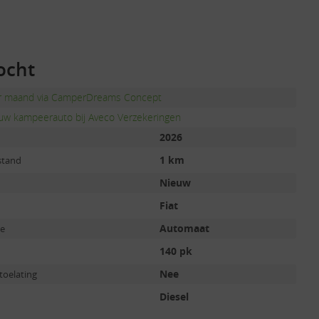
ocht
er maand via CamperDreams Concept
uw kampeerauto bij Aveco Verzekeringen
2026
1 km
stand
Nieuw
Fiat
Automaat
ie
140 pk
Nee
toelating
Diesel