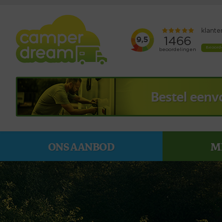
Bestel eenv
ONS AANBOD
M