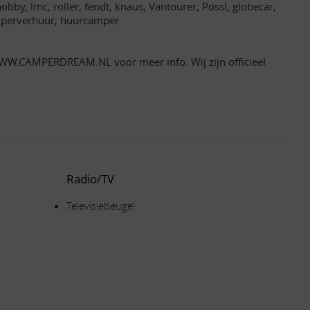
bby, lmc, roller, fendt, knaus, Vantourer, Possl, globecar,
camperverhuur, huurcamper
 WWW.CAMPERDREAM.NL voor meer info. Wij zijn officieel
Radio/TV
Televisiebeugel