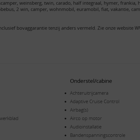
amper, weinsberg, twin, carado, half integraal, hymer, frankia, ho
lobebus, 2 win, camper, wohnmobil, euramobil, fiat, vakantie, 
nclusief bovaggarantie tenzij anders vermeld. Zie onze website
Onderstel/cabine
Achteruitrijcamera
Adaptive Cruise Control
Airbag(s)
 werkblad
Airco op motor
Audioinstallatie
Bandenspanningscontrole