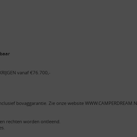
baar
KRIJGEN vanaf €76.700,-
inclusief bovaggarantie. Zie onze website WWW.CAMPERDREAM.NL v
een rechten worden ontleend.
es.