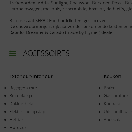
Trefwoorden: Adria, Sunlight, Chausson, Burstner, Possl, Busc
kampeerwagen, mc louis, reisemobile, boxstar, dethleffs, g
Bij ons staat SERVICE in hoofdletters geschreven.
De showroomprijs is rijklaar zonder bijkomende kosten en i
Rapido, Dreamer & Carado (made by Hymer) dealer.
ACCESSOIRES
Exterieur/Interieur
Keuken
Bagageruimte
Boiler
Buitenlamp
Gascomfoor
Dakluik heki
Koelkast
Elektrische opstap
Uitschuifbaar
Hefdak
Vriesvak
Hordeur