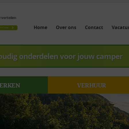
Home
Over ons
Contact
Vacatur
oudig onderdelen voor jouw camper
ERKEN
VERHUUR