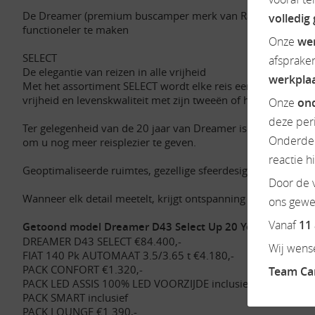
De Dreamer (premium buscamper merk van Rapido) voor model
volledig
functioneler te maken
Onze
we
SELECT
afsprake
De elegantie van reizen in alle vrijheid
werkpla
Met het assortiment SELECT wordt elke reis een comfortabele e
vrijheid en levenskwaliteit met zijn tweeën of het hele gezin
Onze
ond
deze per
Ter gelegenheid van de 20 jaar van Dreamer is ons assortim
Onderdel
om u nog meer reisplezier te geven.
reactie h
Geoptimaliseerde ruimtes, gezellige sfeerdesigns, slimme ber
Door de v
Wanneer elk detail meetelt, krijgt ontspanning haar volle bet
ons gewen
Vanaf
11
Getoond model Dreamer D43 Select Up 20 Years Edition
DREAMER D43 SELECT €84.400,-
Wij wense
FIAT 140 Pk AUTOMAAT 3.5/3.65 t €4.180,-
PACK CONFORT €1.320,-
Team C
PACK LED ASSIS 100% LED VOORZIJDE inclusief
PACK SMART inclusief
PACK LOUNGE €1.390,-