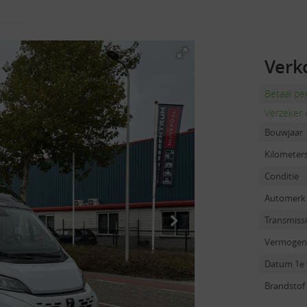
Verk
Betaal p
Verzeker 
Bouwjaar
Kilometer
Conditie
Automerk
Transmiss
Vermogen
Datum 1e 
Brandstof