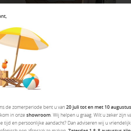
ant,
ens de zomerperiode bent u van
20 juli tot en met 10 augustu
lkom in onze
showroom
. Wij helpen u graag. Wilt u zeker zijn v
 tijd en persoonlijke aandacht? Dan adviseren wij u vriendelij
lefonisch een afspraak te maken.
Zaterdag 1 & 8 augustus zijn