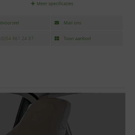
Meer
specificaties
ilvoorstel
Mail ons
 (0)54 861 24 87
Toon aanbod