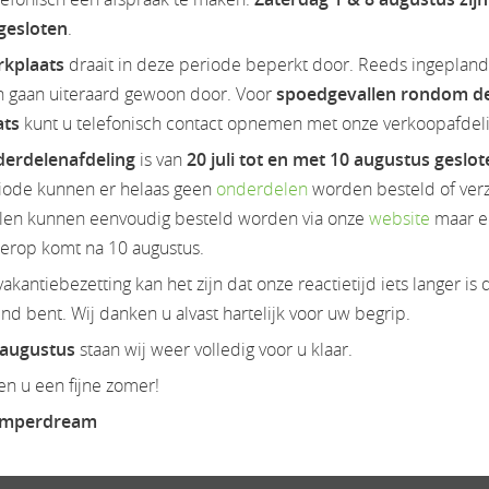
jaar 2026 is geheel gemoderniseerd, twee nieuwe sfeerdesigns 
 gesloten
.
rkplaats
draait in deze periode beperkt door. Reeds ingeplan
n gaan uiteraard gewoon door. Voor
spoedgevallen rondom d
ats
kunt u telefonisch contact opnemen met onze verkoopafdeli
n stijlvolle ervaring. Het assortiment is gericht op design, funct
 waarderen.
erdelenafdeling
is van
20 juli tot en met 10 augustus geslo
iode kunnen er helaas geen
onderdelen
worden besteld of ver
ent SELECT vernieuwd: een nieuwe look, verzorgde afwerkingen, 
en kunnen eenvoudig besteld worden via onze
website
maar e
ierop komt na 10 augustus.
gruimtes: alles is erop gericht uw uitstapjes zo comfortabel en 
akantiebezetting kan het zijn dat onze reactietijd iets langer is 
ekenis.
d bent. Wij danken u alvast hartelijk voor uw begrip.
 augustus
staan wij weer volledig voor u klaar.
n u een fijne zomer!
amperdream