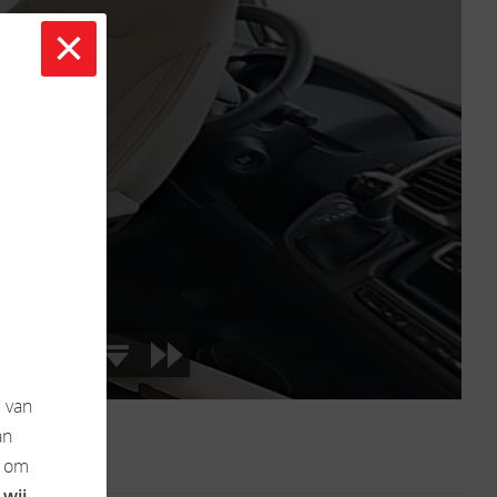
×
s
van
an
k om
 wij