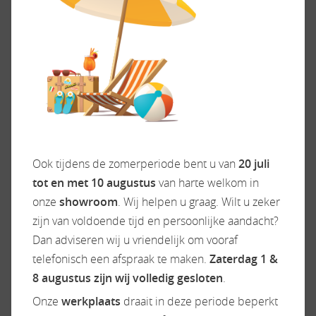
Bij ons staat SERVICE in hoofdletters geschreven.
De showroomprijs is rijklaar zonder bijkomende
kosten en inclusief bovaggarantie tenzij anders
vermeld. Zie onze website WWW.CAMPERDREAM.NL
voor meer info. Wij zijn officieel Rapido, Dreamer &
Carado (made by Hymer) dealer.
ACCESSOIRES
Ook tijdens de zomerperiode bent u van
20 juli
tot en met 10 augustus
van harte welkom in
Exterieur/Interieur
Keuken
onze
showroom
. Wij helpen u graag. Wilt u zeker
Bestuurdersdeur
Boiler
zijn van voldoende tijd en persoonlijke aandacht?
Buitenlamp
Gascomfoor
Dan adviseren wij u vriendelijk om vooraf
Combicassettes
Koelkast
telefonisch een afspraak te maken.
Zaterdag 1 &
Dakluik
Vriesvak
8 augustus zijn wij volledig gesloten
.
Dakluik groot
Onze
werkplaats
draait in deze periode beperkt
Elektrische opstap