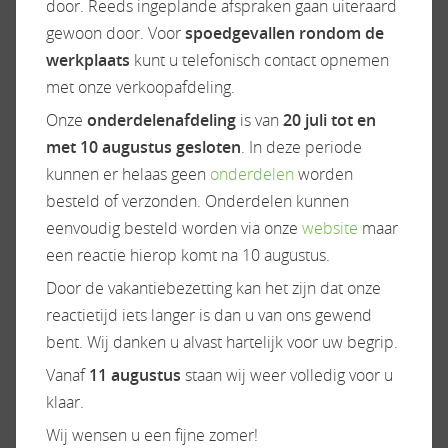
door. Reeds ingeplande afspraken gaan uiteraard
Hordeur
gewoon door. Voor
spoedgevallen rondom de
Huishoudaccu
werkplaats
kunt u telefonisch contact opnemen
Indirecte verlichting
met onze verkoopafdeling.
Leeslampjes
Onze
onderdelenafdeling
is van
20 juli tot en
Panoramadak
met 10 augustus gesloten
. In deze periode
Verduistering cabine
kunnen er helaas geen
onderdelen
worden
besteld of verzonden. Onderdelen kunnen
eenvoudig besteld worden via onze
website
maar
een reactie hierop komt na 10 augustus.
Onderstel/cabine
Radio/TV
Door de vakantiebezetting kan het zijn dat onze
Achteruitrijcamera
Naviagtie
reactietijd iets langer is dan u van ons gewend
Airbag(s)
Televisiebeugel
bent. Wij danken u alvast hartelijk voor uw begrip.
Airco op motor
Vanaf
11 augustus
staan wij weer volledig voor u
Audioinstallatie
klaar.
Bestuurdersstoel hoogte
verstelbaar
Wij wensen u een fijne zomer!