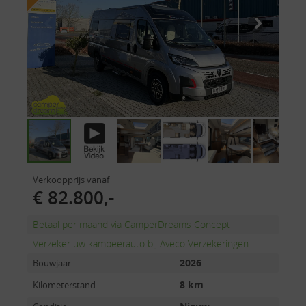
Verkoopprijs vanaf
€ 82.800,-
Betaal per maand via CamperDreams Concept
Verzeker uw kampeerauto bij Aveco Verzekeringen
2026
Bouwjaar
8 km
Kilometerstand