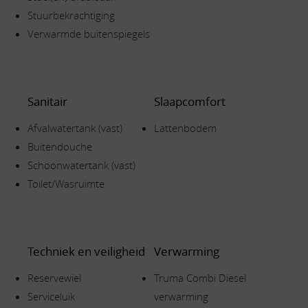
Stuurbekrachtiging
Verwarmde buitenspiegels
Sanitair
Slaapcomfort
Afvalwatertank (vast)
Lattenbodem
Buitendouche
Schoonwatertank (vast)
Toilet/Wasruimte
Techniek en veiligheid
Verwarming
Reservewiel
Truma Combi Diesel
Serviceluik
verwarming