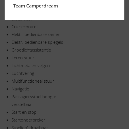
Camera
Team Camperdream
Centr. deurvergr.
afstandsb.
Cruisecontrol
Elektr. bedienbare ramen
Elektr. bedienbare spiegels
Grootlichtassistentie
Leren stuur
Lichtmetalen velgen
Luchtvering
Multifunctioneel stuur
Navigatie
Passagiersstoel hoogte
verstelbaar
Start en stop
Startonderbreker
Stoel(en) draaibaar