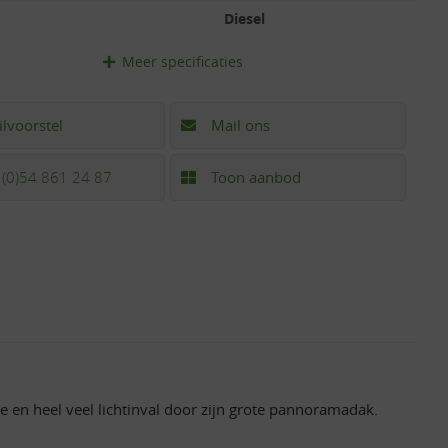
Diesel
Meer
specificaties
ilvoorstel
Mail ons
 (0)54 861 24 87
Toon aanbod
e en heel veel lichtinval door zijn grote pannoramadak.