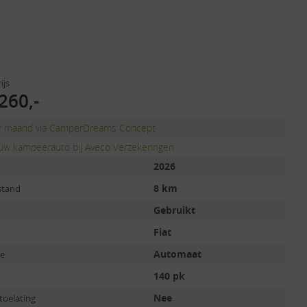
ijs
260,-
er maand via CamperDreams Concept
uw kampeerauto bij Aveco Verzekeringen
2026
8 km
stand
Gebruikt
Fiat
Automaat
ie
140 pk
Nee
toelating