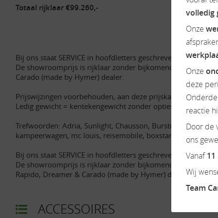
Totaal rijklaar €99.260,-
volledig
Onze
we
afsprake
werkpla
Bij ons staat SERVICE in hoofdletters geschreven.
De showroomprijs is rijklaar zonder bijkomende kosten en 
Onze
ond
Carado (made by Hymer) dealer.
deze per
Prijswijzingen voorbehouden, aan deze prijskaart kunnen g
Onderdel
Ledig gewicht = kentekengewicht zonder opties en accessoir
reactie h
Trefwoorden: Adria, Sunlight, Chausson, Burstner, Possl, Busc
Door de v
kampeerwagen, mc louis, reisemobile, boxstar, dethleffs, g
ons gewen
Bij ons staat SERVICE in hoofdletters geschreven.
Vanaf
11
De showroomprijs is rijklaar zonder bijkomende kosten en i
Wij wense
Rapido, Dreamer & Carado (made by Hymer) dealer.
Team C
ACCESSOIRES