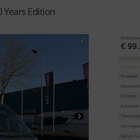
Years Edition
Verkooppr
€ 99.
Betaal p
Verzeker 
Bouwjaar
Kilometer
Conditie
Automerk
Transmiss
Vermogen
Datum 1e 