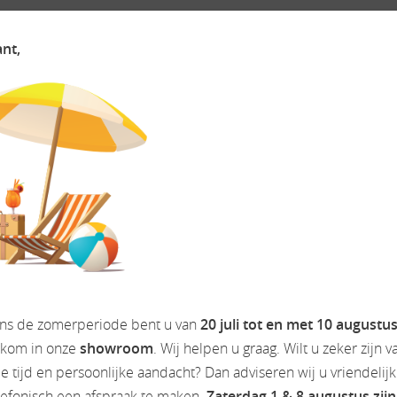
n de ruime salon
ant,
 elegant en functioneel
eerde bergruimte en multimediacomfort aan boord
ng, rijstrookassistentie en noodremassistentie.
ens de zomerperiode bent u van
20 juli tot en met 10 augustu
lkom in onze
showroom
. Wij helpen u graag. Wilt u zeker zijn v
sief 20 years.
 tijd en persoonlijke aandacht? Dan adviseren wij u vriendelij
lefonisch een afspraak te maken.
Zaterdag 1 & 8 augustus zijn