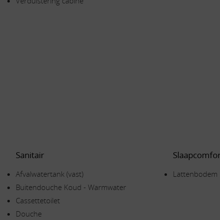
Verduistering cabine
Sanitair
Slaapcomfor
Afvalwatertank (vast)
Lattenbodem
Buitendouche Koud - Warmwater
Cassettetoilet
Douche