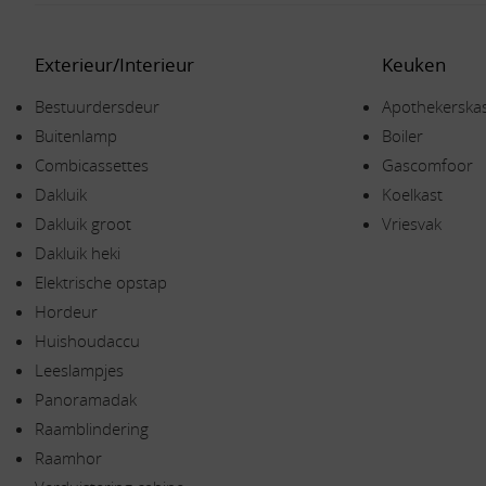
Exterieur/Interieur
Keuken
Bestuurdersdeur
Apothekerska
Buitenlamp
Boiler
Combicassettes
Gascomfoor
Dakluik
Koelkast
Dakluik groot
Vriesvak
Dakluik heki
Elektrische opstap
Hordeur
Huishoudaccu
Leeslampjes
Panoramadak
Raamblindering
Raamhor