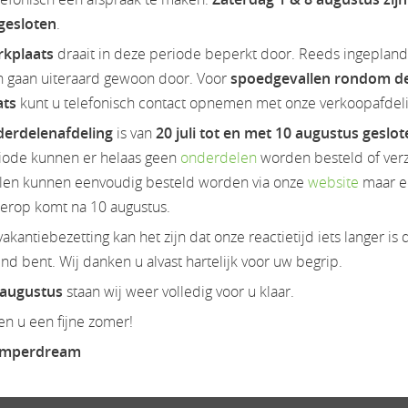
 gesloten
.
rkplaats
draait in deze periode beperkt door. Reeds ingeplan
n gaan uiteraard gewoon door. Voor
spoedgevallen rondom d
ats
kunt u telefonisch contact opnemen met onze verkoopafdeli
inclusief bovaggarantie. Zie onze website WWW.CAMPERDREAM.NL v
erdelenafdeling
is van
20 juli tot en met 10 augustus geslo
iode kunnen er helaas geen
onderdelen
worden besteld of ver
een rechten worden ontleend.
en kunnen eenvoudig besteld worden via onze
website
maar e
es.
ierop komt na 10 augustus.
amper, weinsberg, twin, carado, half integraal, hymer, frankia, ho
akantiebezetting kan het zijn dat onze reactietijd iets langer is 
lobebus, 2 win, camper, wohnmobil, euramobil, fiat, vakantie, 
d bent. Wij danken u alvast hartelijk voor uw begrip.
 augustus
staan wij weer volledig voor u klaar.
nclusief bovaggarantie tenzij anders vermeld. Zie onze website
n u een fijne zomer!
amperdream