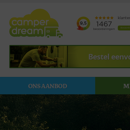
Bestel eenv
ONS AANBOD
M