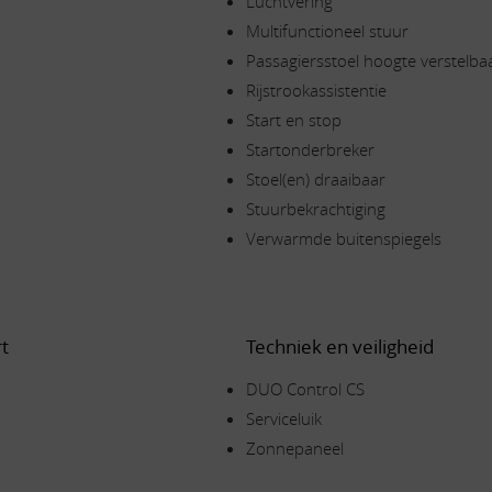
Luchtvering
Multifunctioneel stuur
Passagiersstoel hoogte verstelba
Rijstrookassistentie
Start en stop
Startonderbreker
Stoel(en) draaibaar
Stuurbekrachtiging
Verwarmde buitenspiegels
t
Techniek en veiligheid
DUO Control CS
Serviceluik
Zonnepaneel