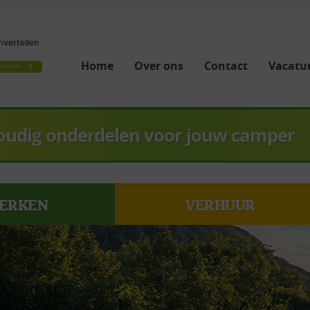
Home
Over ons
Contact
Vacatur
oudig onderdelen voor jouw camper
ERKEN
VERHUUR