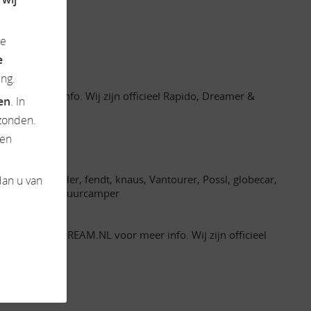
de
e
ng.
oor meer info. Wij zijn officieel Rapido, Dreamer &
ten
. In
zonden.
en
bby, lmc, roller, fendt, knaus, Vantourer, Possl, globecar,
dan u van
camperverhuur, huurcamper
 WWW.CAMPERDREAM.NL voor meer info. Wij zijn officieel