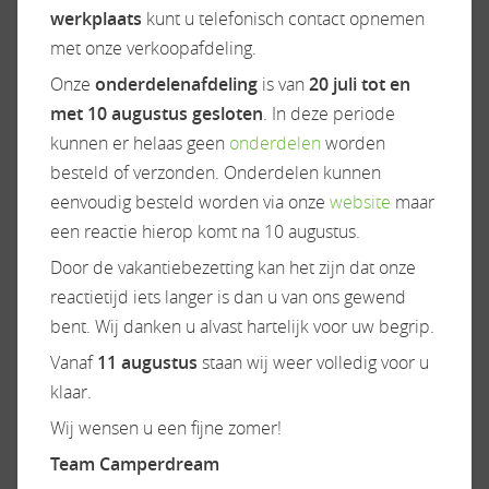
als volgt doorberekend:
werkplaats
kunt u telefonisch contact opnemen
met onze verkoopafdeling.
Schoonmaken buiten: € 250 (eenmalig, hierna
Onze
onderdelenafdeling
is van
20 juli tot en
gratis bijgehouden), Extern nacalculatie
met 10 augustus gesloten
. In deze periode
Schoonmaken binnen: € 250 (eenmalig, hierna
kunnen er helaas geen
onderdelen
worden
gratis bijgehouden), Extern nacalculatie
besteld of verzonden. Onderdelen kunnen
Kosten voor alle reparaties zijn altijd in overleg
eenvoudig besteld worden via onze
website
maar
met u en op basis van een prijsopgave
een reactie hierop komt na 10 augustus.
Kosten voor APK of technisch onderhoud op basis
Door de vakantiebezetting kan het zijn dat onze
van een prijsopgave (alleen na definitieve
reactietijd iets langer is dan u van ons gewend
verkoop)
bent. Wij danken u alvast hartelijk voor uw begrip.
Voor een totale camperinspectie met
vochtcontrole zijn de kosten € 199 excl.
Vanaf
11 augustus
staan wij weer volledig voor u
materiaal.
klaar.
Wij wensen u een fijne zomer!
En hoe verder als uw camper/caravan is verkocht!
Team Camperdream
Als uw camper is verkocht zorgen wij voor de totale