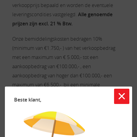
verkoopprijs bepaald en worden de eventuele
leveringscondities vastgelegd.
Alle genoemde
prijzen zijn
excl. 21 % Btw.
Onze bemiddelingskosten bedragen 10%
(minimum van €1.750,- ) van het verkoopbedrag
met een maximum van € 5.000,- tot een
aankoopbedrag van €100.000,- , een
aankoopbedrag van hoger dan €100.000,- een
maximum van €6.500,- bij een minimale
×
verkoopperiode van 3 maanden. Mocht u binnen 3
Beste klant,
maanden besluiten uw camper/caravan uit de
verkoop te halen, dan betaalt u ons een vast bedrag
van € 1.250,-. Na de periode van 3 maanden kunt u
de verkoop terugtrekken* er zijn er bij het te