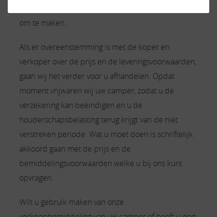
afwikkeling, ook hier hoeft u zich dus geen zorgen
om te maken.
Als er overeenstemming is met de koper en
verkoper over de prijs en de leveringsvoorwaarden,
gaan wij het verder voor u afhandelen. Opdat
moment vrijwaren wij uw camper, zodat u de
verzekering kan beëindigen en u de
houderschapsbelasting terug krijgt van de niet
verstreken periode. Wat u moet doen is schriftelijk
akkoord gaan met de prijs en de
bemiddelingsvoorwaarden welke u bij ons kunt
opvragen.
Wilt u gebruik maken van onze
verkoopbemiddeling van uw camper of heeft u nog