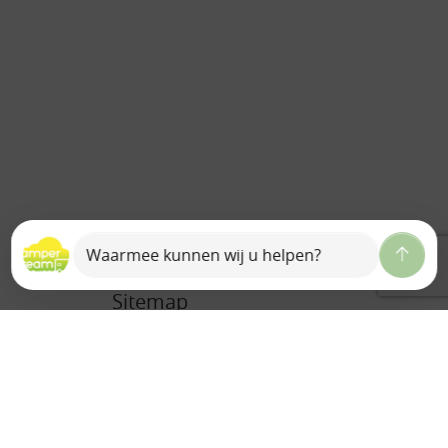
Sitemap
Home
Over ons
Ons team
Camperdream B.V.