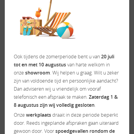
terugtrekken van uw camper uit de verkoop geen
bemiddelingskosten aan ons verschuldigd, u
betaald dan alleen €350,- promotiekosten en €75,-
p/m stallingskosten.
* Bij verkoop binnen 3 maanden na terugtrekking
bent u alsnog de bemiddelingskosten aan ons
Ook tijdens de zomerperiode bent u van
20 juli
verschuldigd.
tot en met 10 augustus
van harte welkom in
onze
showroom
. Wij helpen u graag. Wilt u zeker
Download Bemiddelingscontract-2025
zijn van voldoende tijd en persoonlijke aandacht?
Dan adviseren wij u vriendelijk om vooraf
Camper/caravan in verkoop conditie brengen.
telefonisch een afspraak te maken.
Zaterdag 1 &
Na de taxatie wordt in overleg met u beoordeeld
8 augustus zijn wij volledig gesloten
.
wat er nog aan uw camper/caravan moet gebeuren
Onze
werkplaats
draait in deze periode beperkt
om deze optimaal verkoop gereed te maken.
door. Reeds ingeplande afspraken gaan uiteraard
Eventuele kosten hiervoor worden in overleg met u
gewoon door. Voor
spoedgevallen rondom de