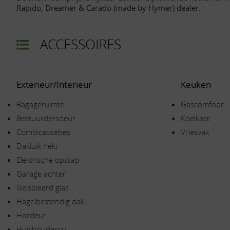
Rapido, Dreamer & Carado (made by Hymer) dealer.
ACCESSOIRES
Exterieur/Interieur
Keuken
Bagageruimte
Gascomfoor
Bestuurdersdeur
Koelkast
Combicassettes
Vriesvak
Dakluik heki
Elektrische opstap
Garage achter
Geïsoleerd glas
Hagelbestendig dak
Hordeur
Huishoudaccu