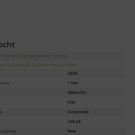
ocht
er maand via CamperDreams Concept
uw kampeerauto bij Aveco Verzekeringen
2026
1 km
stand
Gebruikt
Fiat
Automaat
ie
140 pk
Nee
toelating