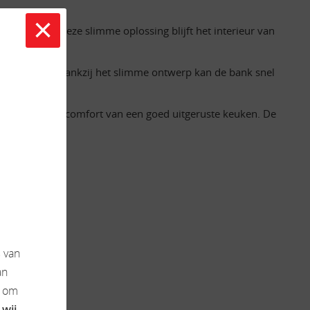
×
 hebt. Met deze slimme oplossing blijft het interieur van
s.
dens de reis. Dankzij het slimme ontwerp kan de bank snel
e zien van het comfort van een goed uitgeruste keuken. De
 houden.
s
van
an
k om
 wij