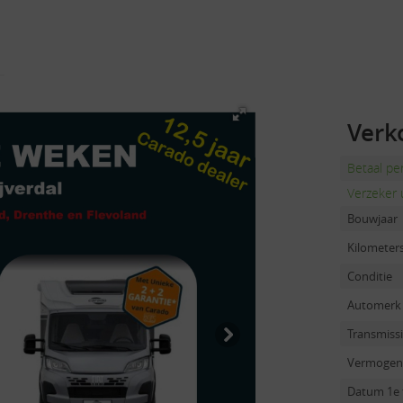
Verk
Betaal p
Verzeker 
Bouwjaar
Kilometer
Conditie
Automerk
Transmiss
Vermogen
Datum 1e 