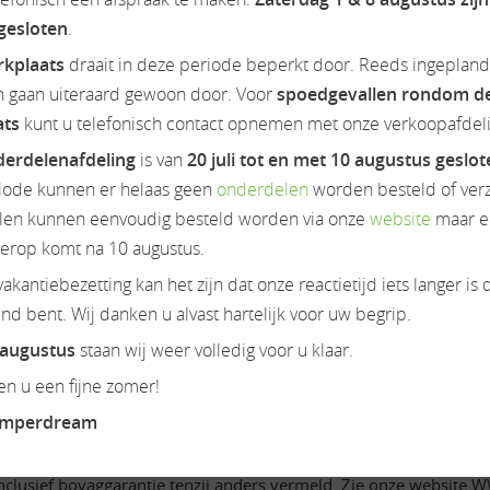
 gesloten
.
rkplaats
draait in deze periode beperkt door. Reeds ingeplan
g €97.720,-. Inclusief verlengde garantie 2+2 jaar t.w.v. €1.100
n gaan uiteraard gewoon door. Voor
spoedgevallen rondom d
ats
kunt u telefonisch contact opnemen met onze verkoopafdeli
 te bezichtigigen.
erdelenafdeling
is van
20 juli tot en met 10 augustus geslo
iode kunnen er helaas geen
onderdelen
worden besteld of ver
Luxe kentekenplaten, gevarendriehoek, verbandtrommel €250,-
en kunnen eenvoudig besteld worden via onze
website
maar e
ierop komt na 10 augustus.
inclusief bovaggarantie. Zie onze website WWW.CAMPERDREAM.NL v
akantiebezetting kan het zijn dat onze reactietijd iets langer is 
d bent. Wij danken u alvast hartelijk voor uw begrip.
een rechten worden ontleend.
 augustus
staan wij weer volledig voor u klaar.
es.
n u een fijne zomer!
amper, weinsberg, twin, carado, half integraal, hymer, frankia, ho
lobebus, 2 win, camper, wohnmobil, euramobil, fiat, vakantie, 
amperdream
nclusief bovaggarantie tenzij anders vermeld. Zie onze website