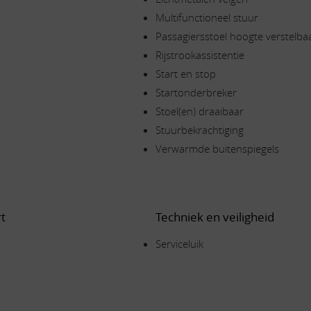
Multifunctioneel stuur
Passagiersstoel hoogte verstelba
Rijstrookassistentie
Start en stop
Startonderbreker
Stoel(en) draaibaar
Stuurbekrachtiging
Verwarmde buitenspiegels
t
Techniek en veiligheid
Serviceluik