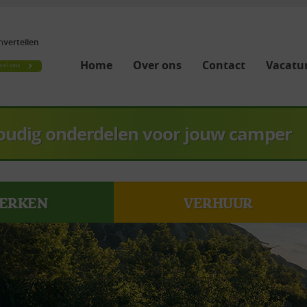
Home
Over ons
Contact
Vacatur
oudig onderdelen voor jouw camper
ERKEN
VERHUUR