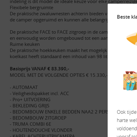
indeling is dit model de ideale keuze voor elke camperreizige
Flexibele bergruimte
De praktische zwaluwnesten achterin bieden voldoende ruimte
Beste kl
de camper opgeruimd en kunnen alle belangrijke reisbenod
De praktische FACE to FACE zitgroep in de camper biedt een 
en eenvoudig worden omgebouwd tot een aangename slaappla
Ruime keuken
De praktische hoekkeuken maakt het mogelijk om heerlijke m
koelkast heeft standaard een inhoud van 98 liter en biedt
Basisprijs VANAF € 83.390,-
MODEL MET DE VOLGENDE OPTIES € 15.330,- ZIE BIJLA
- AUTOMAAT
- Veiligheidspakket incl. ACC
- Pro+ UITVOERING
- BEKLEDING GRIJS
- BEDOMBOUW ENKELE BEDDEN NAA2 2 PERSOONSBED
Ook tijd
- BEDOMBOUW ZITGROEP
harte we
- TRUMA COMBI 6E
voldoende
- HOUTENDOUCHE VLONDER
- KABEL ACHTERUITRIJCAMERA
vooraf te