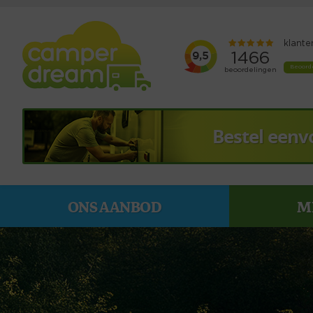
Bestel eenv
ONS AANBOD
M