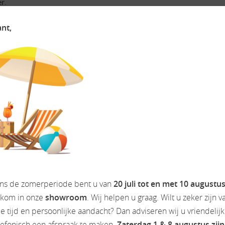
r.
 en opbergmogelijkheden voor alles wat je tijdens een reis nodig
ant,
igdheden gemakkelijk worden opgeborgen voor een zorgeloze rei
veelzijdige ruimte om te ontspannen en gezellig samen te zijn tij
ats, voor extra comfort voor de reizigers.
aaltijden te bereiden tijdens je avonturen onderweg zonder af t
 genoeg ruimte om etenswaren vers en drankjes aangenaam koel te
GE WEBSITE WWW.CAMPERDREAM.NL
ens de zomerperiode bent u van
20 juli tot en met 10 augustu
lkom in onze
showroom
. Wij helpen u graag. Wilt u zeker zijn v
 tijd en persoonlijke aandacht? Dan adviseren wij u vriendelij
lefonisch een afspraak te maken.
Zaterdag 1 & 8 augustus zijn