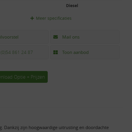
Diesel
Meer
specificaties
ilvoorstel
Mail ons
 (0)54 861 24 87
Toon aanbod
nload Optie + Prijzen
g. Dankzij zijn hoogwaardige uitrusting en doordachte