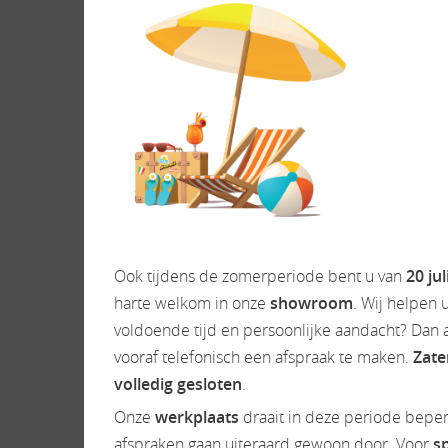
Ook tijdens de zomerperiode bent u van
20 ju
harte welkom in onze
showroom
. Wij helpen u
voldoende tijd en persoonlijke aandacht? Dan a
vooraf telefonisch een afspraak te maken.
Zate
volledig gesloten
.
Onze
werkplaats
draait in deze periode bepe
afspraken gaan uiteraard gewoon door. Voor
s