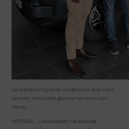
Camperdream Nijverdal overgenomen door Kubix
Ventures: Vertrouwde gezichten en continuïteit
voorop
NIJVERDAL – Camperdream, het bekende