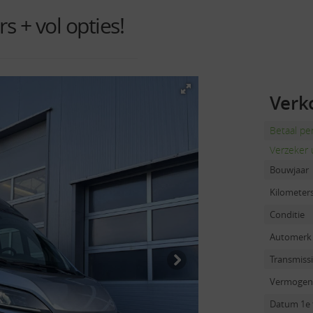
 + vol opties!
Verk
Betaal p
Verzeker 
Bouwjaar
Kilometer
Conditie
Automerk
Transmiss
Vermogen
Datum 1e 