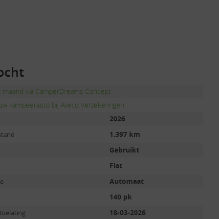
ocht
er maand via CamperDreams Concept
uw kampeerauto bij Aveco Verzekeringen
2026
1.397 km
stand
Gebruikt
Fiat
Automaat
ie
140 pk
18-03-2026
toelating