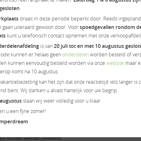
 gesloten
.
rkplaats
draait in deze periode beperkt door. Reeds ingeplan
n gaan uiteraard gewoon door. Voor
spoedgevallen rondom d
ats
kunt u telefonisch contact opnemen met onze verkoopafdeli
erdelenafdeling
is van
20 juli tot en met 10 augustus geslo
iode kunnen er helaas geen
onderdelen
worden besteld of ver
en kunnen eenvoudig besteld worden via onze
website
maar e
9.999,- rijklaar inclusief Fabrieksgarantie en dreamer Garant
ierop komt na 10 augustus.
akantiebezetting kan het zijn dat onze reactietijd iets langer is 
d bent. Wij danken u alvast hartelijk voor uw begrip.
 augustus
staan wij weer volledig voor u klaar.
n u een fijne zomer!
inclusief bovaggarantie. Zie onze website WWW.CAMPERDREAM.NL v
amperdream
een rechten worden ontleend.