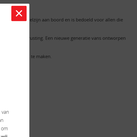
×
ionaliteit en welzijn aan boord en is bedoeld voor allen die
verbeterde uitrusting. Een nieuwe generatie vans ontworpen
sereen mogelijk te maken.
s
van
an
k om
 wij