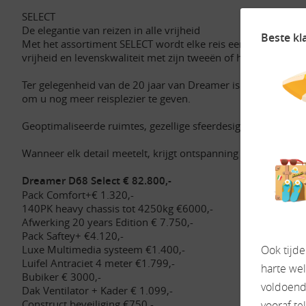
SELECT
De elegantie van reizen in alle vrijheid
Beste kl
Met het assortiment SELECT wordt elke reis een comfortabele e
vrijheid en levenskwaliteit met zijn tweeën of het hele gezin
Ter gelegenheid van de 20 jaar van Dreamer is ons assortim
om u nog meer reisplezier te geven.
Geoptimaliseerde ruimtes, gezellige sfeerdesigns, slimme ber
Wanneer elk detail meetelt, krijgt ontspanning haar volle bet
Dreamer D68 Select € 82.800,-
Pack Comfort+€ 1.320,-
140PK heavy chassis tot 4250kg €6000,-
Afwerking 20 years Edition € 7.750,-
Pack Saftey+ €4.120,-
Luxe Multimedia systeem €1.400,-
Ook tijd
Luifel Antraciet 4 meter €1.799,-
harte we
Bubiker € 3000,-
voldoende
Dak Ventilator + Kader € 1.099,-
Construct beveiliging €750,-
vooraf te