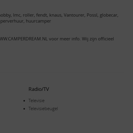
bby, lmc, roller, fendt, knaus, Vantourer, Possl, globecar,
camperverhuur, huurcamper
 WWW.CAMPERDREAM.NL voor meer info. Wij zijn officieel
Radio/TV
Televisie
Televisiebeugel