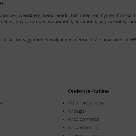
es.
amper, weinsberg, twin, carado, half integraal, hymer, frankia, ho
lobebus, 2 win, camper, wohnmobil, euramobil, fiat, vakantie, 
nclusief bovaggarantie tenzij anders vermeld. Zie onze website
Onderstel/cabine
st
Achteruitrijcamera
Airbag(s)
Airco op motor
Airconditioning
Audioinstallatie