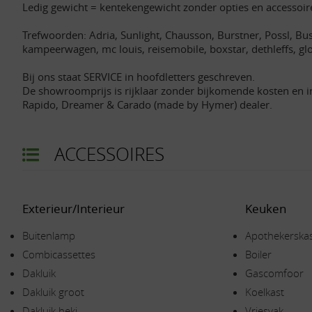
Ledig gewicht = kentekengewicht zonder opties en accessoir
Trefwoorden: Adria, Sunlight, Chausson, Burstner, Possl, Busc
kampeerwagen, mc louis, reisemobile, boxstar, dethleffs, g
Bij ons staat SERVICE in hoofdletters geschreven.
De showroomprijs is rijklaar zonder bijkomende kosten en i
Rapido, Dreamer & Carado (made by Hymer) dealer.
ACCESSOIRES
Exterieur/Interieur
Keuken
Buitenlamp
Apothekerska
Combicassettes
Boiler
Dakluik
Gascomfoor
Dakluik groot
Koelkast
Dakluik heki
Vriesvak