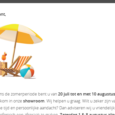
ant,
n stijlvolle ervaring. Het assortiment is gericht op design, funct
 waarderen.
ent SELECT vernieuwd: een nieuwe look, verzorgde afwerkingen, 
gruimtes: alles is erop gericht uw uitstapjes zo comfortabel en 
ekenis.
ens de zomerperiode bent u van
20 juli tot en met 10 augustu
lkom in onze
showroom
. Wij helpen u graag. Wilt u zeker zijn v
 tijd en persoonlijke aandacht? Dan adviseren wij u vriendelij
lefonisch een afspraak te maken.
Zaterdag 1 & 8 augustus zijn