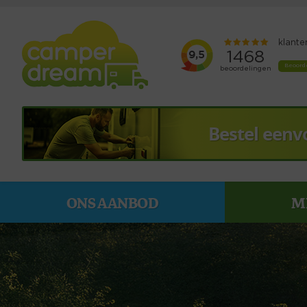
Bestel eenv
ONS AANBOD
M