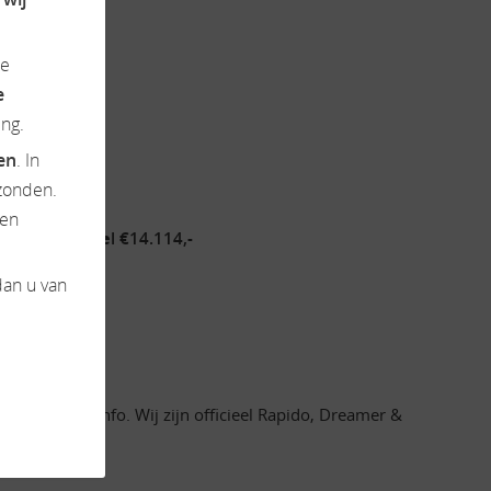
de
e
ng.
ten
. In
zonden.
en
ie. uw voordeel €14.114,-
dan u van
oor meer info. Wij zijn officieel Rapido, Dreamer &