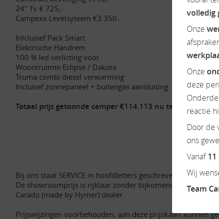
24'' Tv € 725,-
volledig
Campexx Levelsyteem €3.350.-
Onze
we
Inlclusief Pack Smart
afsprake
Elektrische Handrem
werkpla
100 % led verlicting voor
Woontruimte Eclipse / Dakota
Onze
ond
Truma combi diesel verwarming
deze per
Inclusief zonnepaneel + buitengas aansluiting
Onderdel
Totaal prijs getoonde camper €114.113 nu te koop voor €9
reactie h
Door de v
ons gewen
Vanaf
11
Wij wense
Bij ons staat SERVICE in hoofdletters geschreven.
De showroomprijs is rijklaar zonder bijkomende kosten en 
Team C
Carado (made by Hymer) dealer.
Prijswijzingen voorbehouden, aan deze prijskaart kunnen g