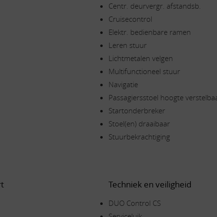
Centr. deurvergr. afstandsb.
Cruisecontrol
Elektr. bedienbare ramen
Leren stuur
Lichtmetalen velgen
Multifunctioneel stuur
Navigatie
Passagiersstoel hoogte verstelba
Startonderbreker
Stoel(en) draaibaar
Stuurbekrachtiging
t
Techniek en veiligheid
DUO Control CS
Serviceluik