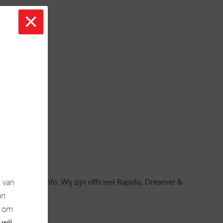
×
w.
oor meer info. Wij zijn officieel Rapido, Dreamer &
s
van
an
k om
 wij