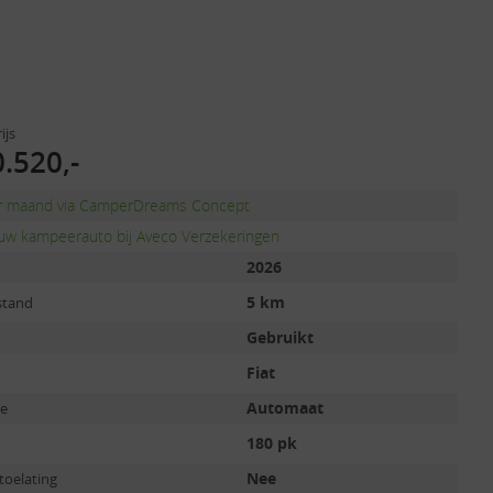
ijs
.520,-
er maand via CamperDreams Concept
uw kampeerauto bij Aveco Verzekeringen
2026
5 km
stand
Gebruikt
Fiat
Automaat
ie
180 pk
Nee
toelating