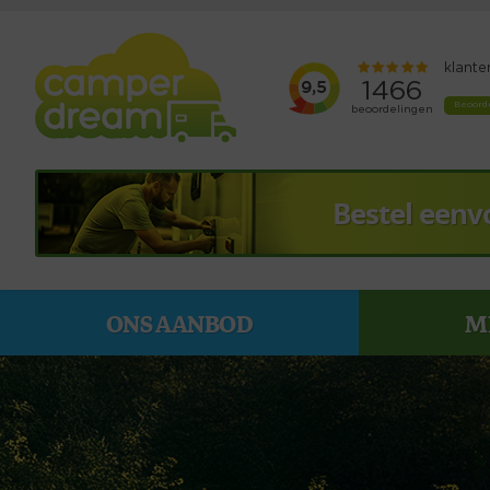
Bestel eenv
ONS AANBOD
M