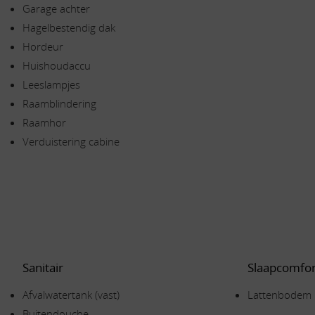
Garage achter
Hagelbestendig dak
Hordeur
Huishoudaccu
Leeslampjes
Raamblindering
Raamhor
Verduistering cabine
Sanitair
Slaapcomfor
Afvalwatertank (vast)
Lattenbodem
Buitendouche