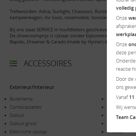
volledig
Trefwoorden: Adria, Sunlight, Chausson, Burstner, Possl, Busc
kampeerwagen, mc louis, reisemobile, boxstar, dethleffs, g
Onze
we
afsprake
Bij ons staat SERVICE in hoofdletters geschreven.
werkpla
De showroomprijs is rijklaar zonder bijkomende kosten en i
Rapido, Dreamer & Carado (made by Hymer) dealer.
Onze
ond
deze per
Onderdel
ACCESSOIRES
reactie h
Door de v
Exterieur/Interieur
Keuken
ons gewen
Vanaf
11
Buitenlamp
Boiler
Combicassettes
Gascomfoor
Wij wense
Dakluik
Koelkast
Team C
Dakluik groot
Ladekast
Elektrische opstap
Vriesvak