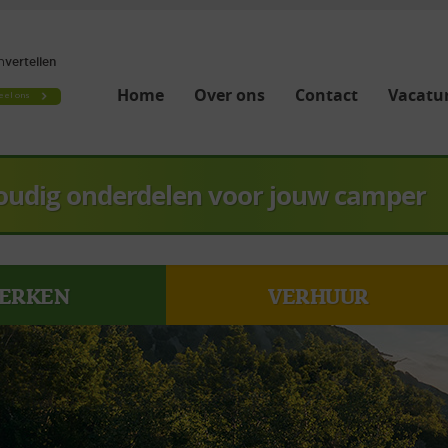
Home
Over ons
Contact
Vacatur
oudig onderdelen voor jouw camper
ERKEN
VERHUUR