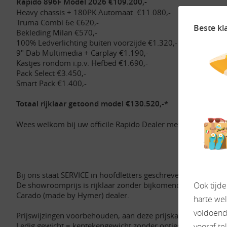
Rapido 896F Model 2026 €109.200,-
Heavy chassis + 180PK Automaat €11.080,-
Truma Combi 6e €620,-
Beste kl
Bekleding Milan €570,-
100% Ledverlichting buiten voorzijde €1.320,-
9" Dab Multimedia + Carplay €1.190,-
Kastjes rondom i.p.v. Hefbed €1.690,-
Pack Select €3.450,-
Smart Pack €1.400,-
Totaal rijklaar getoond model €130.520,-*
Wees welkom bij uw officile Rapido Dealer met een compleet
Bij ons staat SERVICE in hoofdletters geschreven.
De showroomprijs is rijklaar zonder bijkomende kosten en 
Ook tijd
Carado (made by Hymer) dealer.
harte we
voldoende
Prijswijzingen voorbehouden, aan deze prijskaart kunnen g
Ledig gewicht = kentekengewicht zonder opties en accessoir
vooraf te