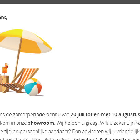
ant,
 eigen service center voor zowel het auto gedeelte als de opbou
inclusief bovaggarantie. Zie onze website WWW.CAMPERDREAM.NL v
ens de zomerperiode bent u van
20 juli tot en met 10 augustu
lkom in onze
showroom
. Wij helpen u graag. Wilt u zeker zijn v
 tijd en persoonlijke aandacht? Dan adviseren wij u vriendelij
een rechten worden ontleend.
es.
lefonisch een afspraak te maken.
Zaterdag 1 & 8 augustus zijn