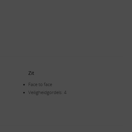
Zit
Face to face
Veiligheidgordels: 4