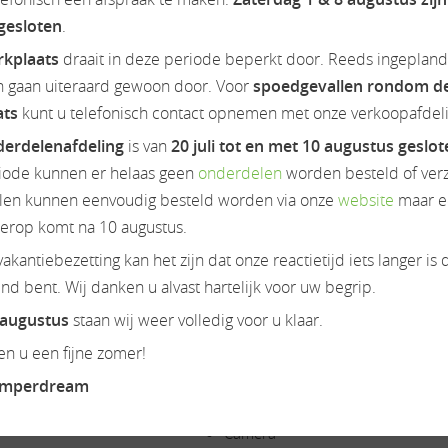
 gesloten
.
amper, weinsberg, twin, carado, half integraal, hymer, frankia, ho
lobebus, 2 win, camper, wohnmobil, euramobil, fiat, vakantie, 
rkplaats
draait in deze periode beperkt door. Reeds ingeplan
n gaan uiteraard gewoon door. Voor
spoedgevallen rondom d
ats
kunt u telefonisch contact opnemen met onze verkoopafdeli
nclusief bovaggarantie tenzij anders vermeld. Zie onze website
erdelenafdeling
is van
20 juli tot en met 10 augustus geslo
iode kunnen er helaas geen
onderdelen
worden besteld of ver
en kunnen eenvoudig besteld worden via onze
website
maar e
ierop komt na 10 augustus.
akantiebezetting kan het zijn dat onze reactietijd iets langer is 
Onderstel/cabine
d bent. Wij danken u alvast hartelijk voor uw begrip.
 augustus
staan wij weer volledig voor u klaar.
Achteruitrijcamera
n u een fijne zomer!
Airbag(s)
Airco op motor
amperdream
Audioinstallatie
Camera