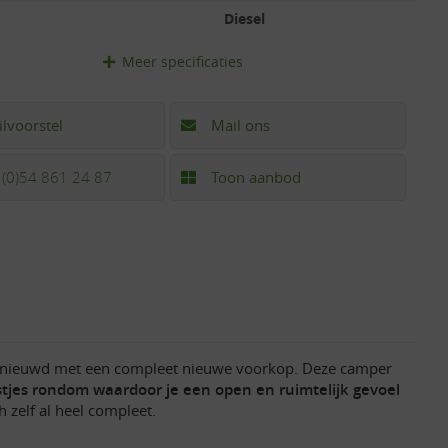
Diesel
Meer
specificaties
ilvoorstel
Mail ons
 (0)54 861 24 87
Toon aanbod
ernieuwd met een compleet nieuwe voorkop. Deze camper
tjes rondom waardoor je een open en ruimtelijk gevoel
 zelf al heel compleet.