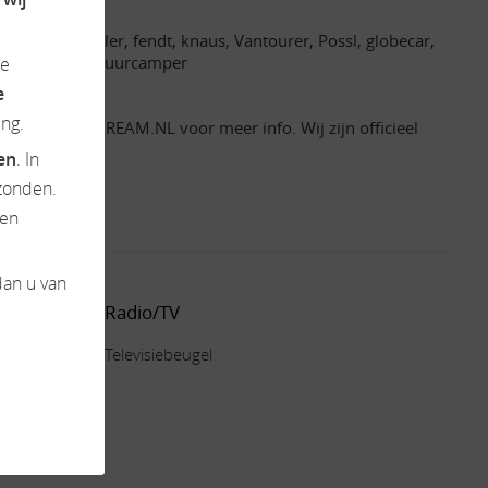
bby, lmc, roller, fendt, knaus, Vantourer, Possl, globecar,
camperverhuur, huurcamper
de
e
ng.
 WWW.CAMPERDREAM.NL voor meer info. Wij zijn officieel
ten
. In
zonden.
en
dan u van
Radio/TV
Televisiebeugel