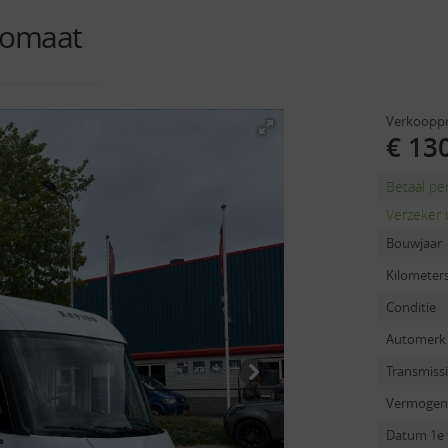
utomaat
Verkooppr
€ 130
Betaal p
Verzeker 
Bouwjaar
Kilometer
Conditie
Automerk
Transmiss
Vermogen
Datum 1e 