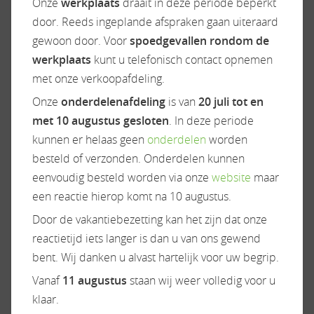
Onze
werkplaats
draait in deze periode beperkt
Raamhor
door. Reeds ingeplande afspraken gaan uiteraard
Verduistering cabine
gewoon door. Voor
spoedgevallen rondom de
werkplaats
kunt u telefonisch contact opnemen
met onze verkoopafdeling.
Onze
onderdelenafdeling
is van
20 juli tot en
Onderstel/cabine
Radio/TV
met 10 augustus gesloten
. In deze periode
Achteruitrijcamera
Televisiebeugel
kunnen er helaas geen
onderdelen
worden
Airbag(s)
besteld of verzonden. Onderdelen kunnen
Airco op motor
eenvoudig besteld worden via onze
website
maar
Audioinstallatie
een reactie hierop komt na 10 augustus.
Camera
Door de vakantiebezetting kan het zijn dat onze
Centr. deurvergr.
reactietijd iets langer is dan u van ons gewend
afstandsb.
bent. Wij danken u alvast hartelijk voor uw begrip.
Cruisecontrol
Vanaf
11 augustus
staan wij weer volledig voor u
Elektr. bedienbare ramen
klaar.
Leren stuur