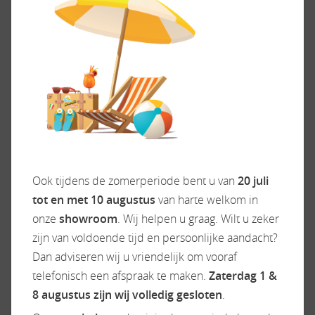
ACCESSOIRES
Exterieur/Interieur
Keuken
Buitenlamp
Boiler
Combicassettes
Gascomfoor
Dakluik
Koelkast
Ook tijdens de zomerperiode bent u van
20 juli
Dakluik groot
Ladekast
tot en met 10 augustus
van harte welkom in
Elektrische opstap
Vriesvak
onze
showroom
. Wij helpen u graag. Wilt u zeker
Garage achter
zijn van voldoende tijd en persoonlijke aandacht?
Hagelbestendig dak
Dan adviseren wij u vriendelijk om vooraf
Hordeur
telefonisch een afspraak te maken.
Zaterdag 1 &
Huishoudaccu
8 augustus zijn wij volledig gesloten
.
Leeslampjes
Raamblindering