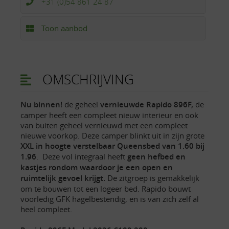
+31 (0)54 861 24 87
Toon aanbod
OMSCHRIJVING
Nu binnen!
de geheel
vernieuwde Rapido 896F,
de
camper heeft een compleet nieuw interieur en ook
van buiten geheel vernieuwd met een compleet
nieuwe voorkop. Deze camper blinkt uit in zijn grote
XXL in hoogte verstelbaar Queensbed van 1.60 bij
1.96
. Deze vol integraal heeft
geen hefbed en
kastjes rondom waardoor je een open en
ruimtelijk gevoel krijgt.
De zitgroep is gemakkelijk
om te bouwen tot een logeer bed. Rapido bouwt
voorledig GFK hagelbestendig, en is van zich zelf al
heel compleet.