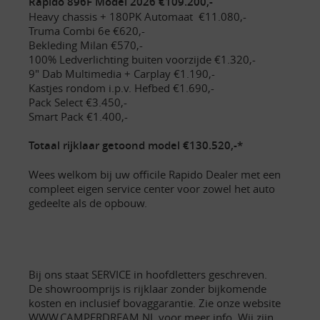
Rapido 896F Model 2026 €109.200,-
Heavy chassis + 180PK Automaat €11.080,-
Truma Combi 6e €620,-
Bekleding Milan €570,-
100% Ledverlichting buiten voorzijde €1.320,-
9" Dab Multimedia + Carplay €1.190,-
Kastjes rondom i.p.v. Hefbed €1.690,-
Pack Select €3.450,-
Smart Pack €1.400,-
Totaal rijklaar getoond model €130.520,-*
Wees welkom bij uw officile Rapido Dealer met een
compleet eigen service center voor zowel het auto
gedeelte als de opbouw.
Bij ons staat SERVICE in hoofdletters geschreven.
De showroomprijs is rijklaar zonder bijkomende
kosten en inclusief bovaggarantie. Zie onze website
WWW.CAMPERDREAM.NL voor meer info. Wij zijn