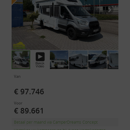
Van
€ 97.746
Voor
€ 89.661
Betaal per maand via CamperDreams Concept