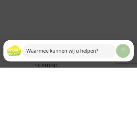
Sitemap
Home
Over ons
Ons team
Camperdream B.V.
Bedrijfsreportage
Historie
Auto Valk
Contact