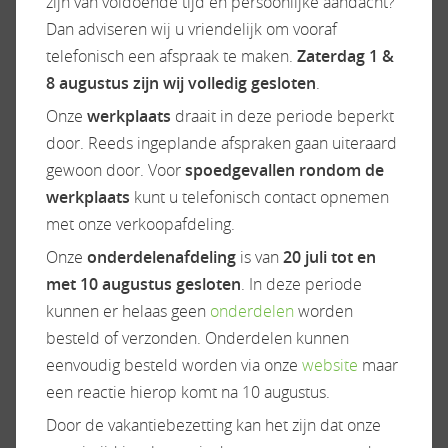
zijn van voldoende tijd en persoonlijke aandacht?
Buitenlamp
Gascomfoor
Dan adviseren wij u vriendelijk om vooraf
Dakluik heki
Koelkast
telefonisch een afspraak te maken.
Zaterdag 1 &
Elektrische opstap
Vriesvak
8 augustus zijn wij volledig gesloten
.
Garage
Onze
werkplaats
draait in deze periode beperkt
Hagelbestendig dak
door. Reeds ingeplande afspraken gaan uiteraard
Hordeur
gewoon door. Voor
spoedgevallen rondom de
Huishoudaccu
werkplaats
kunt u telefonisch contact opnemen
Leeslampjes
met onze verkoopafdeling.
Luifel
Panoramadak
Onze
onderdelenafdeling
is van
20 juli tot en
Raamblindering
met 10 augustus gesloten
. In deze periode
Verduistering cabine
kunnen er helaas geen
onderdelen
worden
besteld of verzonden. Onderdelen kunnen
eenvoudig besteld worden via onze
website
maar
een reactie hierop komt na 10 augustus.
Onderstel/cabine
Radio/TV
Door de vakantiebezetting kan het zijn dat onze
ABS
Naviagtie