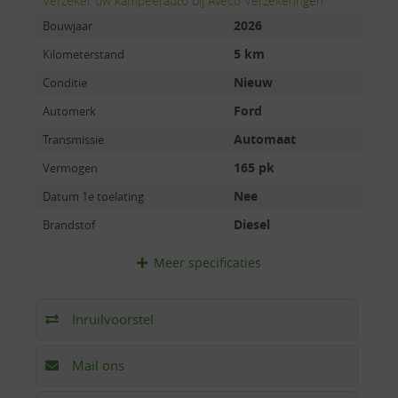
Verzeker uw kampeerauto bij Aveco Verzekeringen
2026
Bouwjaar
5 km
Kilometerstand
Nieuw
Conditie
Ford
Automerk
Automaat
Transmissie
165 pk
Vermogen
Nee
Datum 1e toelating
Diesel
Brandstof
Meer
specificaties
Inruilvoorstel
Mail ons