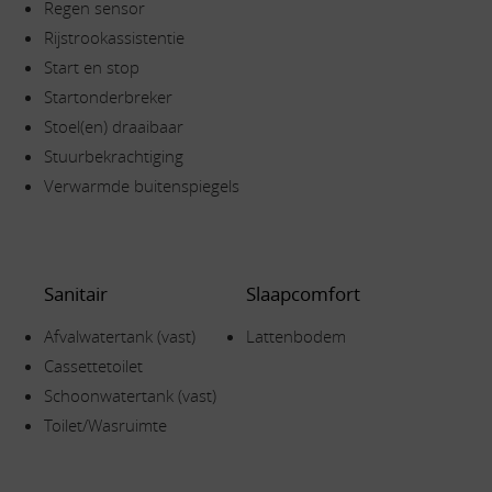
Regen sensor
Rijstrookassistentie
Start en stop
Startonderbreker
Stoel(en) draaibaar
Stuurbekrachtiging
Verwarmde buitenspiegels
Sanitair
Slaapcomfort
Afvalwatertank (vast)
Lattenbodem
Cassettetoilet
Schoonwatertank (vast)
Toilet/Wasruimte