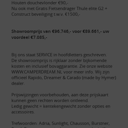
Houten douchevlonder €90,-
Nu ook met Gratis Fietsendrager Thule elite G2 +
Construct beveiliging t.w.v. €1500,-
Showroomprijs van €96.746,- voor €89.661,- uw
voordeel €7.085,-
Bij ons staat SERVICE in hoofdletters geschreven.
De showroomprijs is rijklaar zonder bijkomende
kosten en inclusief bovaggarantie. Zie onze website
WWW.CAMPERDREAM.NL voor meer info. Wij zijn
officieel Rapido, Dreamer & Carado (made by Hymer)
dealer.
Prijswijzingen voorbehouden, aan deze prijskaart
kunnen geen rechten worden ontleend.
Ledig gewicht = kentekengewicht zonder opties en
accessoires.
Trefwoorden: Adria, Sunlight, Chausson, Burstner,