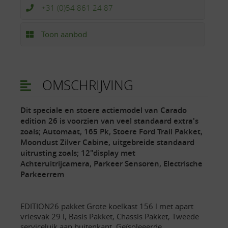
+31 (0)54 861 24 87
Toon aanbod
OMSCHRIJVING
Dit speciale en stoere actiemodel van Carado
edition 26 is voorzien van veel standaard extra's
zoals; Automaat, 165 Pk, Stoere Ford Trail Pakket,
Moondust Zilver Cabine, uitgebreide standaard
uitrusting zoals; 12"display met
Achteruitrijcamera, Parkeer Sensoren, Electrische
Parkeerrem
EDITION26 pakket Grote koelkast 156 l met apart
vriesvak 29 l, Basis Pakket, Chassis Pakket, Tweede
serviceluik aan buitenkant, Geïsoleeerde