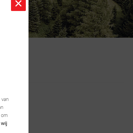
×
s
van
an
k om
 wij