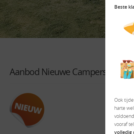
Beste kl
Aanbod Nieuwe Campers Modelj
Ook tijd
harte we
voldoende
vooraf te
volledig