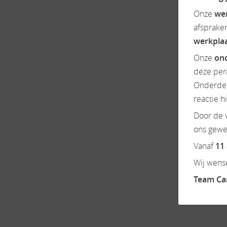
Onze
we
afsprake
werkpla
Onze
ond
deze per
Onderdel
reactie h
Door de v
ons gewen
Vanaf
11
Wij wense
Team C