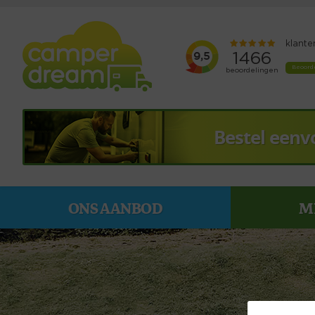
Bestel eenv
ONS AANBOD
M