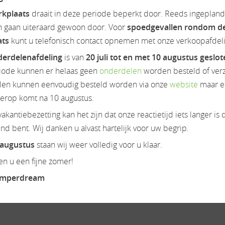
rkplaats
draait in deze periode beperkt door. Reeds ingeplan
n gaan uiteraard gewoon door. Voor
spoedgevallen rondom d
ats
kunt u telefonisch contact opnemen met onze verkoopafdeli
erdelenafdeling
is van
20 juli tot en met 10 augustus geslo
iode kunnen er helaas geen
onderdelen
worden besteld of ver
en kunnen eenvoudig besteld worden via onze
website
maar e
ierop komt na 10 augustus.
akantiebezetting kan het zijn dat onze reactietijd iets langer is 
d bent. Wij danken u alvast hartelijk voor uw begrip.
 augustus
staan wij weer volledig voor u klaar.
n u een fijne zomer!
amperdream