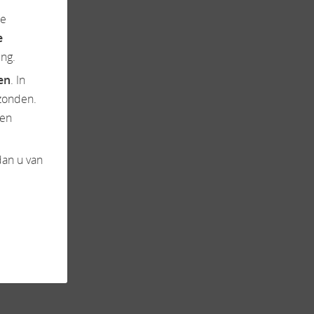
de
e
ng.
ten
. In
zonden.
en
dan u van