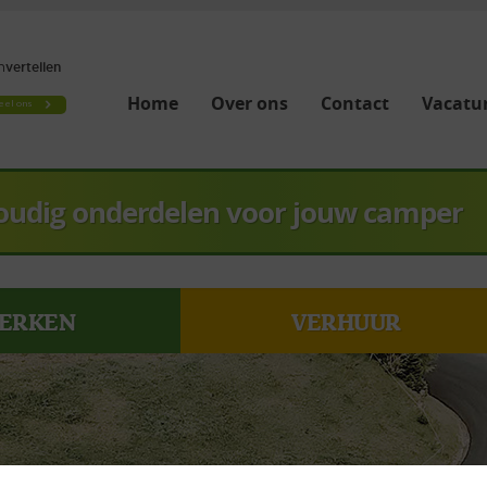
Home
Over ons
Contact
Vacatur
oudig onderdelen voor jouw camper
ERKEN
VERHUUR