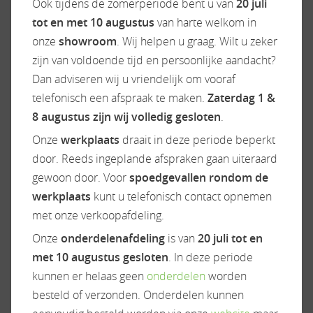
Ook tijdens de zomerperiode bent u van
20 juli
ontwikkeld bij Westafalia (een onderdeel van de
tot en met 10 augustus
van harte welkom in
Rapido Group). deze camper is geschikt voor
onze
showroom
. Wij helpen u graag. Wilt u zeker
dagelijks gebruik en een goed alternatief voor de
zijn van voldoende tijd en persoonlijke aandacht?
VW California. De CITY is in 2 uitvoeringen te
Dan adviseren wij u vriendelijk om vooraf
verkrijgen de CITY CAMP en CAP LAND, de CITY
telefonisch een afspraak te maken.
Zaterdag 1 &
CAMP heeft een lengte van 5.05 en standaard 2
8 augustus zijn wij volledig gesloten
.
schuifdeuren, 4 slaapplaatsen en een Pop-Up
Onze
werkplaats
draait in deze periode beperkt
dak en is verder rijkelijk uitgerust. De CAP LAND
door. Reeds ingeplande afspraken gaan uiteraard
heeft een lengte van 5,45 meter en is standaard
gewoon door. Voor
spoedgevallen rondom de
uitgevoerd met een toilet, douche, 2
werkplaats
kunt u telefonisch contact opnemen
schuifdeuren en 4 slaapplaatsen. In een
met onze verkoopafdeling.
handomdraai maakt u van de achterbank 2
Onze
onderdelenafdeling
is van
20 juli tot en
slaapplaatsen automatisch zonder inspanning
met 10 augustus gesloten
. In deze periode
van de bank een 2 persoonsbed. Deze camper is
kunnen er helaas geen
onderdelen
worden
ook verkrijgbaar in Benzine Hybride PHEV met
besteld of verzonden. Onderdelen kunnen
maar liefst 227 Pk en 4×4