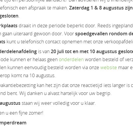
lefonisch een afspraak te maken.
Zaterdag 1 & 8 augustus zijn
 gesloten
.
rkplaats
draait in deze periode beperkt door. Reeds ingeplan
n gaan uiteraard gewoon door. Voor
spoedgevallen rondom d
ats
kunt u telefonisch contact opnemen met onze verkoopafdeli
erdelenafdeling
is van
20 juli tot en met 10 augustus geslo
iode kunnen er helaas geen
onderdelen
worden besteld of ver
en kunnen eenvoudig besteld worden via onze
website
maar e
ierop komt na 10 augustus.
akantiebezetting kan het zijn dat onze reactietijd iets langer is 
d bent. Wij danken u alvast hartelijk voor uw begrip.
 augustus
staan wij weer volledig voor u klaar.
n u een fijne zomer!
amperdream