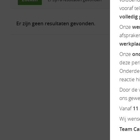
vooraf te
volledig
Er zijn geen resultaten gevonden.
Onze
we
afsprake
werkpla
Onze
ond
deze per
Onderdel
reactie h
Door de v
ons gewen
Vanaf
11
Wij wense
Team C