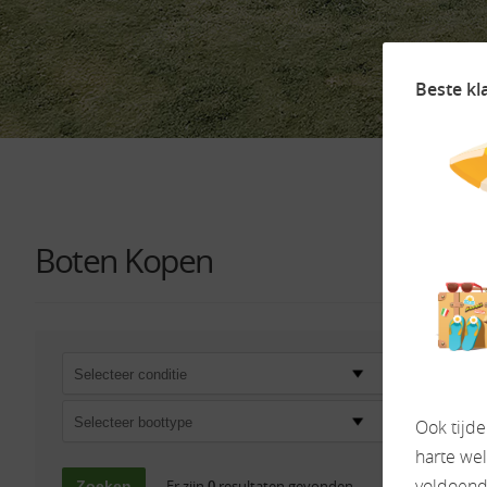
Beste kl
Boten Kopen
Selecteer m
Selecteer boottype
Ook tijd
harte we
voldoende
Er zijn
0
resultaten gevonden