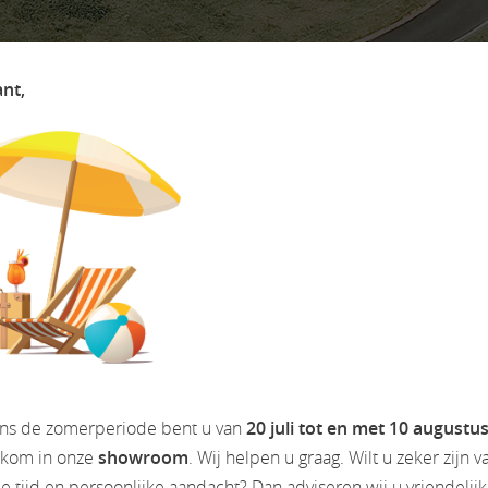
ant,
erk
ens de zomerperiode bent u van
20 juli tot en met 10 augustu
lkom in onze
showroom
. Wij helpen u graag. Wilt u zeker zijn v
 tijd en persoonlijke aandacht? Dan adviseren wij u vriendelij