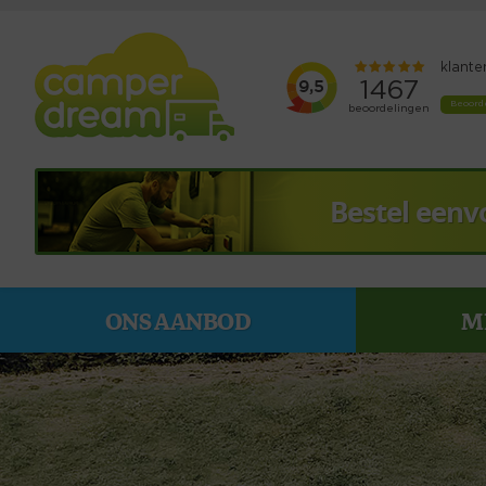
Bestel eenv
ONS AANBOD
M