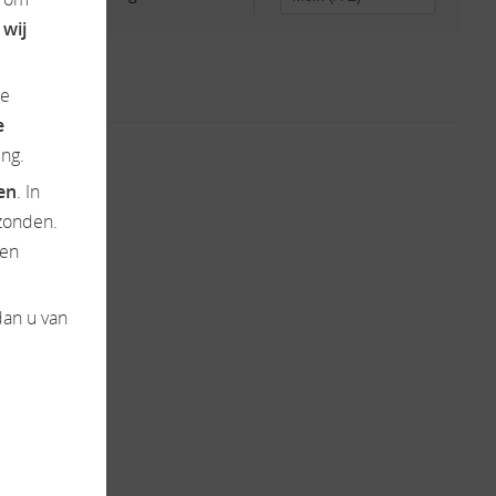
 wij
de
e
ng.
ten
. In
zonden.
en
dan u van