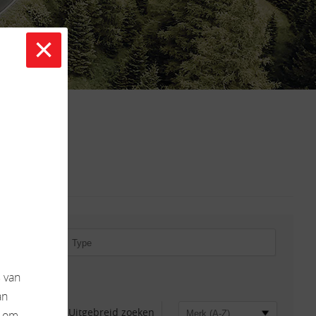
×
s
van
an
Uitgebreid zoeken
k om