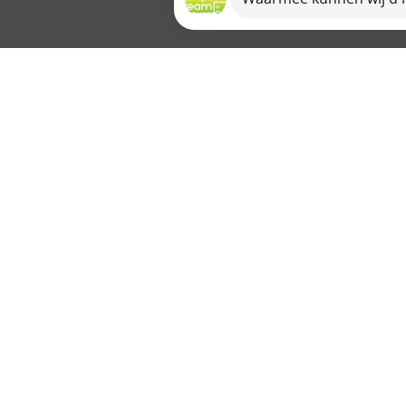
Sitemap
Verhuur
Camper verhuur
Home
Caravan verhuur
Over ons
Ons team
Campers
Camperdream B.V.
Bedrijfsreportage
Volledig camper aanbod
Historie
Camper occasions
Auto Valk
Camper nieuw
Contact
Vacature(s)
Caravans
Caravan aanbod