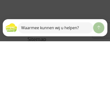
Sitemap
Home
Over ons
Ons team
Camperdream B.V.
Bedrijfsreportage
Historie
Auto Valk
Contact
Vacature(s)