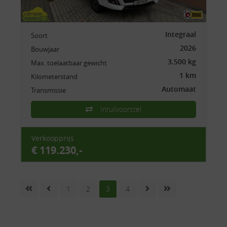
Integraal
Soort
2026
Bouwjaar
3.500 kg
Max. toelaatbaar gewicht
1 km
Kilometerstand
Automaat
Transmissie
Inruilvoorstel
Verkoopprijs
€ 119.230,-
1
2
3
4