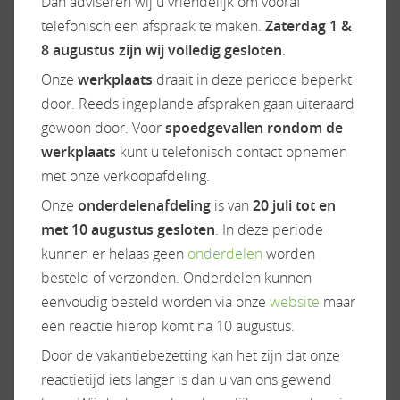
Dan adviseren wij u vriendelijk om vooraf
telefonisch een afspraak te maken.
Zaterdag 1 &
Verkoopprijs
8 augustus zijn wij volledig gesloten
.
€ 125.940,-
Onze
werkplaats
draait in deze periode beperkt
door. Reeds ingeplande afspraken gaan uiteraard
Rapido 696 FF
gewoon door. Voor
spoedgevallen rondom de
ZEER COMPLEET
werkplaats
kunt u telefonisch contact opnemen
met onze verkoopafdeling.
Onze
onderdelenafdeling
is van
20 juli tot en
met 10 augustus gesloten
. In deze periode
kunnen er helaas geen
onderdelen
worden
besteld of verzonden. Onderdelen kunnen
eenvoudig besteld worden via onze
website
maar
een reactie hierop komt na 10 augustus.
Door de vakantiebezetting kan het zijn dat onze
reactietijd iets langer is dan u van ons gewend