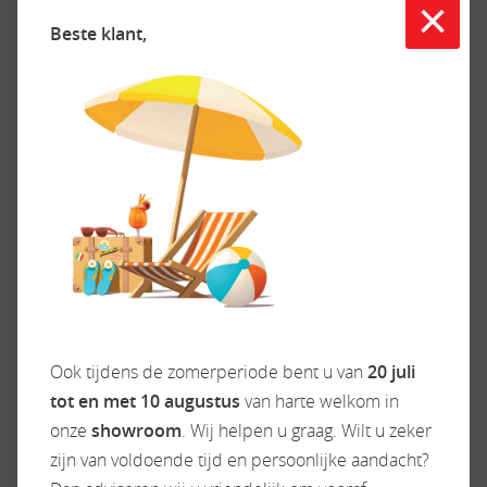
×
Beste klant,
Half Integraal
Soort
2026
Bouwjaar
Ook tijdens de zomerperiode bent u van
20 juli
4.400 kg
Max. toelaatbaar gewicht
tot en met 10 augustus
van harte welkom in
3
Slaapplaatsen
onze
showroom
. Wij helpen u graag. Wilt u zeker
8 km
Kilometerstand
zijn van voldoende tijd en persoonlijke aandacht?
Inruilvoorstel