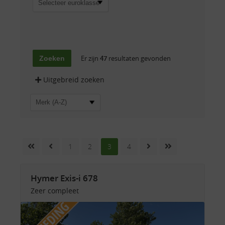
Selecteer euroklasse
Er zijn
47
resultaten gevonden
Uitgebreid zoeken
1
2
3
4
Hymer Exis-i 678
Zeer compleet