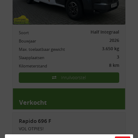
Half Integraal
Soort
2026
Bouwjaar
3.650 kg
Max. toelaatbaar gewicht
3
Slaapplaatsen
8 km
Kilometerstand
Inruilvoorstel
Verkocht
Rapido 696 F
VOL OTPIES!